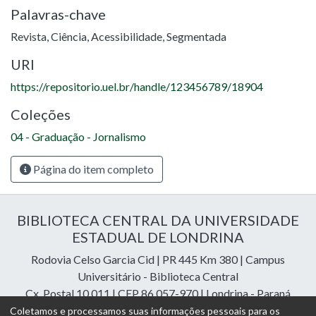
Palavras-chave
Revista
,
Ciência
,
Acessibilidade
,
Segmentada
URI
https://repositorio.uel.br/handle/123456789/18904
Coleções
04 - Graduação - Jornalismo
Página do item completo
BIBLIOTECA CENTRAL DA UNIVERSIDADE
ESTADUAL DE LONDRINA
Rodovia Celso Garcia Cid | PR 445 Km 380 | Campus
Universitário - Biblioteca Central
Cx. Postal 10.011 | CEP 86.057-970 | Londrina - Paraná
Contatos: e-mail:
riuel@uel.br
| fone: 43 3371-4409
Coletamos e processamos suas informações pessoais para os