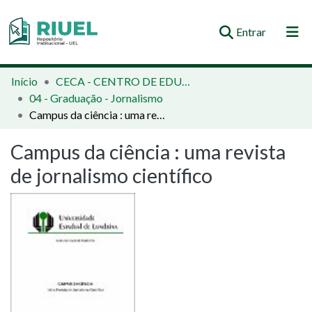
(current)
Entrar
Orientações e Normas
Início
CECA - CENTRO DE EDUCAÇÃO, COMUNICAÇÃO E ARTES
04 - Graduação - Jornalismo
Comunidades e Coleções
Campus da ciência : uma revista de jornalismo científico
Busca no Repositório
Campus da ciência : uma revista
Estatísticas
de jornalismo científico