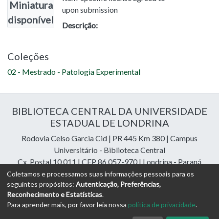
Miniatura
upon submission
disponível
Descrição:
Coleções
02 - Mestrado - Patologia Experimental
BIBLIOTECA CENTRAL DA UNIVERSIDADE
ESTADUAL DE LONDRINA
Rodovia Celso Garcia Cid | PR 445 Km 380 | Campus
Universitário - Biblioteca Central
Cx. Postal 10.011 | CEP 86.057-970 | Londrina - Paraná
Contatos: e-mail:
riuel@uel.br
| fone: 43 3371-4409
Coletamos e processamos suas informações pessoais para os
seguintes propósitos:
Autenticação, Preferências,
Reconhecimento e Estatísticas
.
DSpace Cloud Software
copyright © 2023-2026
Digital
Para aprender mais, por favor leia nossa
política de privacidade
.
Libraries Assessoria e Consultoria