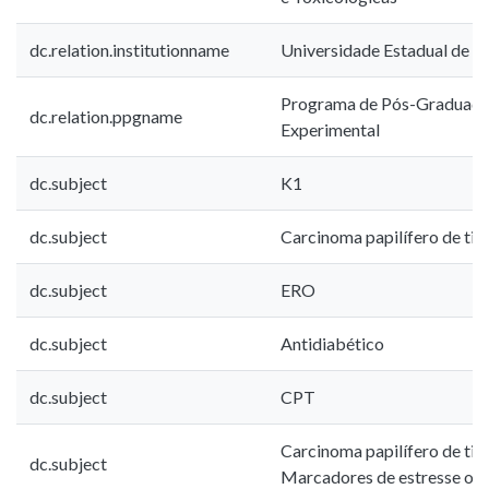
dc.relation.institutionname
Universidade Estadual de L
Programa de Pós-Graduaçã
dc.relation.ppgname
Experimental
dc.subject
K1
dc.subject
Carcinoma papilífero de tir
dc.subject
ERO
dc.subject
Antidiabético
dc.subject
CPT
Carcinoma papilífero de tir
dc.subject
Marcadores de estresse oxi