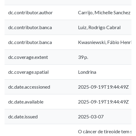
dc.contributor.author
Carrijo, Michelle Sanchez
dc.contributor.banca
Luiz, Rodrigo Cabral
dc.contributor.banca
Kwasniewski, Fábio Henriq
dc.coverage.extent
39 p.
dc.coverage.spatial
Londrina
dc.date.accessioned
2025-09-19T19:44:49Z
dc.date.available
2025-09-19T19:44:49Z
dc.date.issued
2025-03-07
O câncer de tireoide tem se