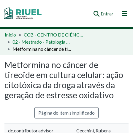
(current)
Entrar
Orientações e Normas
Início
CCB - CENTRO DE CIÊNCIAS BIOLÓGICAS
02 - Mestrado - Patologia Experimental
Comunidades e Coleções
Metformina no câncer de tireoide em cultura celular: ação citotóxica da droga através da geração de estresse oxidativo
Busca no Repositório
Metformina no câncer de
Estatísticas
tireoide em cultura celular: ação
citotóxica da droga através da
geração de estresse oxidativo
Página do item simplificado
dc.contributor.advisor
Cecchini, Rubens