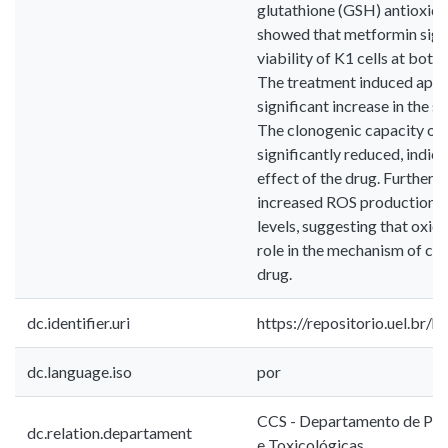
glutathione (GSH) antioxidan
showed that metformin signi
viability of K1 cells at both
The treatment induced apopt
significant increase in the s
The clonogenic capacity of 
significantly reduced, indica
effect of the drug. Further
increased ROS production an
levels, suggesting that oxid
role in the mechanism of cel
drug.
dc.identifier.uri
https://repositorio.uel.br
dc.language.iso
por
CCS - Departamento de Patol
dc.relation.departament
e Toxicológicas