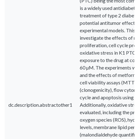
(PTC) being the most comm
is a widely used antidiabetic
treatment of type 2 diabetes 
potential antitumor effects
experimental models. This 
investigate the effects of me
proliferation, cell cycle pro
oxidative stress in K1 PTC c
exposure to the drug at con
60 µM. The experiments wer
and the effects of metform
cell viability assays (MTT),
(clonogenicity), flow cytomet
cycle and apoptosis using An
dc.description.abstractother1
Additionally, oxidative str
evaluated, including the pro
oxygen species (ROS), hyd
levels, membrane lipid pero
(malondialdehyde quantifica