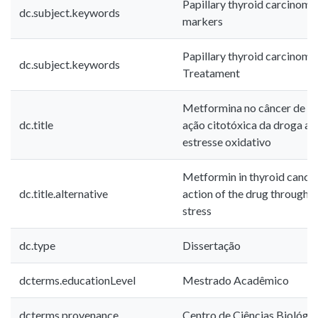
Papillary thyroid carcinoma
dc.subject.keywords
markers
Papillary thyroid carcinoma
dc.subject.keywords
Treatament
Metformina no câncer de tir
dc.title
ação citotóxica da droga at
estresse oxidativo
Metformin in thyroid cancer 
dc.title.alternative
action of the drug through t
stress
dc.type
Dissertação
dcterms.educationLevel
Mestrado Acadêmico
dcterms.provenance
Centro de Ciências Biológic