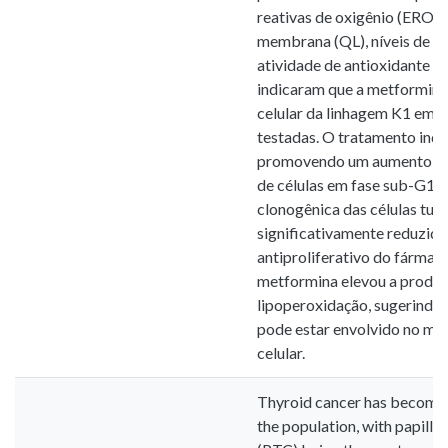
reativas de oxigênio (ERO),
membrana (QL), níveis de pe
atividade de antioxidante d
indicaram que a metformina 
celular da linhagem K1 em 
testadas. O tratamento indu
promovendo um aumento ex
de células em fase sub-G1.
clonogênica das células tum
significativamente reduzida
antiproliferativo do fármaco
metformina elevou a produ
lipoperoxidação, sugerindo 
pode estar envolvido no m
celular.
Thyroid cancer has become i
the population, with papilla