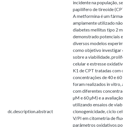
incidente na população, sen
papilífero de tireoide (CPT
A metformina é um fármaco 
amplamente utilizado não s
diabetes mellitus tipo 2 m
demonstrado potenciais efe
diversos modelos experimen
como objetivo investigar o
sobre a viabilidade, prolifer
celular e estresse oxidativo
K1 de CPT tratadas com o 
concentrações de 40 e 60 µ
foram realizados in vitro, a
com diferentes concentraçõ
µM e 60 µM) e a avaliação d
utilizando ensaios de viabil
dc.description.abstract
clonogenicidade, ciclo celul
V/PI em citometria de fluxo,
parâmetros oxidativos por 