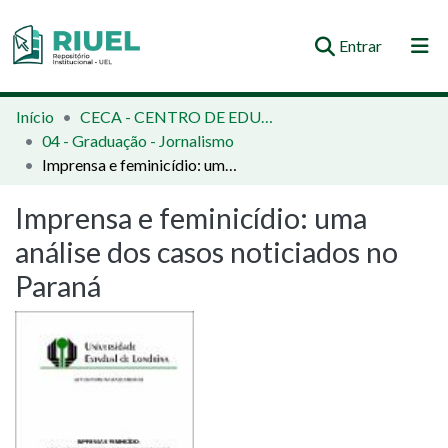
(current)
Entrar
Orientações e Normas
Início
CECA - CENTRO DE EDUCAÇÃO, COMUNICAÇÃO E ARTES
04 - Graduação - Jornalismo
Comunidades e Coleções
Imprensa e feminicídio: uma análise dos casos noticiados no Paraná
Busca no Repositório
Imprensa e feminicídio: uma
Estatísticas
análise dos casos noticiados no
Paraná