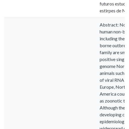
futuros estudo
estirpes de No
Abstract: Noro
human non-bact
including the 
borne outbreak
family are sma
positive singl
genome Norovir
animals such as
of viral RNA f
Europe, North 
America countr
as zoonotic tr
Although the r
developing cou
epidemiologica
widespread occu