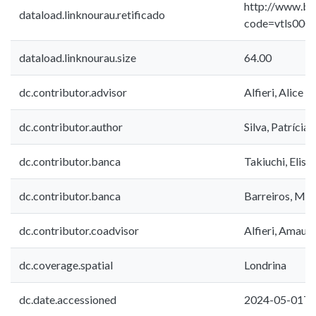
http://www.bib
dataload.linknourau.retificado
code=vtls000
dataload.linknourau.size
64.00
dc.contributor.advisor
Alfieri, Alice 
dc.contributor.author
Silva, Patríci
dc.contributor.banca
Takiuchi, Elisa
dc.contributor.banca
Barreiros, Mar
dc.contributor.coadvisor
Alfieri, Amaur
dc.coverage.spatial
Londrina
dc.date.accessioned
2024-05-01T1