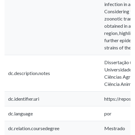
infection in an
Considering th
zoonotic trans
obtained in an
region, highlig
further epidem
strains of the 
Dissertação (M
Universidade E
dc.description.notes
Ciências Agrá
Ciência Animal
dc.identifier.uri
https://repos
dc.language
por
dc.relation.coursedegree
Mestrado