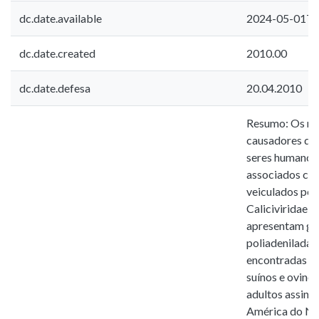
dc.date.available
2024-05-01T1
dc.date.created
2010.00
dc.date.defesa
20.04.2010
Resumo: Os no
causadores de 
seres humanos 
associados com
veiculados pel
Caliciviridae 
apresentam gen
poliadenilada 
encontradas e
suínos e ovino
adultos assint
América do Nor