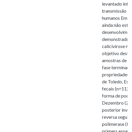
levantado inte
transmissão zo
humanos Embor
ainda não este
desenvolvimen
demonstrado a
calicivirose n
objetivo deste
amostras de fe
fase terminaçã
propriedades s
de Toledo, Est
fecais (n=112)
forma de pool 
Dezembro (28) 
posterior inve
reversa seguid
polimerase (RT
primers especí