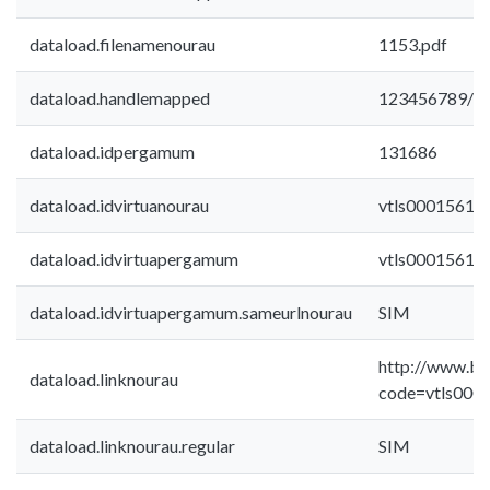
dataload.filenamenourau
1153.pdf
dataload.handlemapped
123456789/6
dataload.idpergamum
131686
dataload.idvirtuanourau
vtls00015617
dataload.idvirtuapergamum
vtls00015617
dataload.idvirtuapergamum.sameurlnourau
SIM
http://www.bib
dataload.linknourau
code=vtls000
dataload.linknourau.regular
SIM