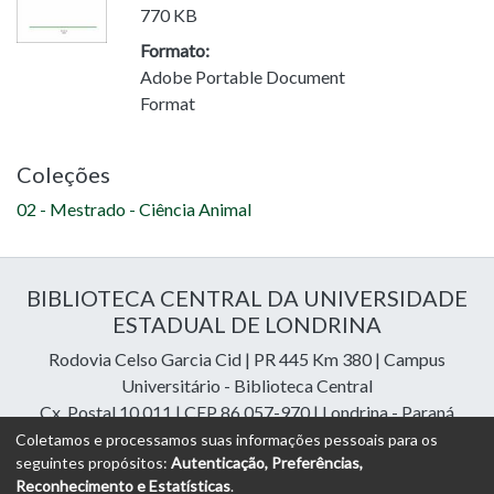
770 KB
Formato:
Adobe Portable Document
Format
Coleções
02 - Mestrado - Ciência Animal
BIBLIOTECA CENTRAL DA UNIVERSIDADE
ESTADUAL DE LONDRINA
Rodovia Celso Garcia Cid | PR 445 Km 380 | Campus
Universitário - Biblioteca Central
Cx. Postal 10.011 | CEP 86.057-970 | Londrina - Paraná
Contatos: e-mail:
riuel@uel.br
| fone: 43 3371-4409
Coletamos e processamos suas informações pessoais para os
seguintes propósitos:
Autenticação, Preferências,
Reconhecimento e Estatísticas
.