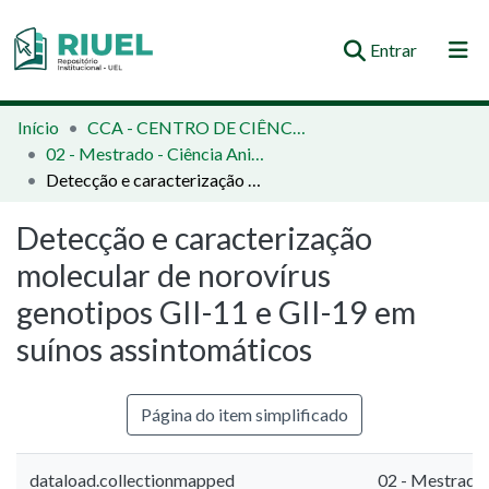
(current)
Entrar
Orientações e Normas
Início
CCA - CENTRO DE CIÊNCIAS AGRÁRIAS
02 - Mestrado - Ciência Animal
Comunidades e Coleções
Detecção e caracterização molecular de norovírus genotipos GII-11 e GII-19 em suínos assintomáticos
Busca no Repositório
Detecção e caracterização
Estatísticas
molecular de norovírus
genotipos GII-11 e GII-19 em
suínos assintomáticos
Página do item simplificado
dataload.collectionmapped
02 - Mestrado 