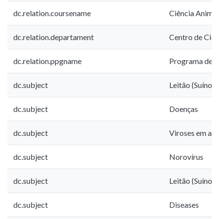
dc.relation.coursename
Ciência Animal
dc.relation.departament
Centro de Ciên
dc.relation.ppgname
Programa de P
dc.subject
Leitão (Suíno)
dc.subject
Doenças
dc.subject
Viroses em ani
dc.subject
Norovírus
dc.subject
Leitão (Suíno)
dc.subject
Diseases