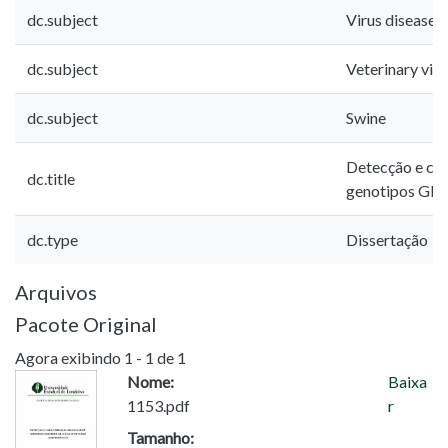
dc.subject
Virus diseases 
dc.subject
Veterinary vir
dc.subject
Swine
Detecção e car
dc.title
genotipos GII-
dc.type
Dissertação
Arquivos
Pacote Original
Agora exibindo
1 - 1 de 1
Nome:
Baixa
1153.pdf
r
Tamanho: