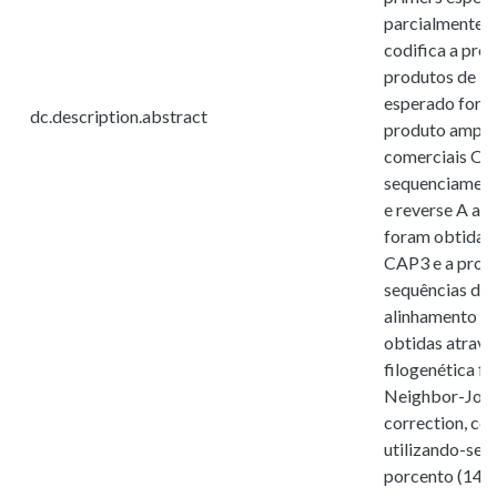
parcialmente a
codifica a pro
produtos de P
esperado foram
dc.description.abstract
produto amplif
comerciais O 
sequenciamento
e reverse A an
foram obtidas 
CAP3 e a procu
sequências de
alinhamento mú
obtidas atravé
filogenética fo
Neighbor-Join
correction, co
utilizando-se 
porcento (14/1