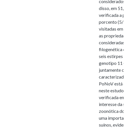
considerados p
disso, em 51,8
verificada a pr
porcento (5/7)
visitadas em 2
as propriedade
consideradas p
filogenética d
seis estirpes 
genotipo 11 (G
juntamente co
caracterizados
PoNoV está dif
neste estudo e 
verificada em 
interesse da s
zoonótica do P
uma importante
suínos, eviden