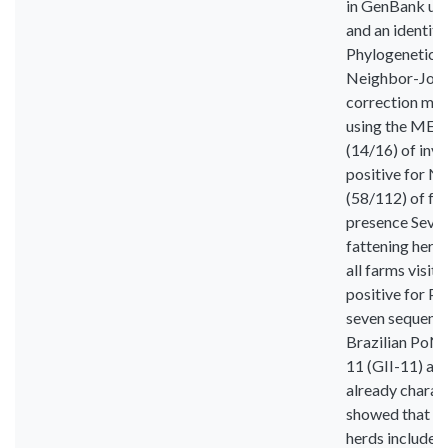
in GenBank usi
and an identit
Phylogenetic t
Neighbor-Joini
correction mode
using the MEGA
(14/16) of inv
positive for N
(58/112) of fec
presence Seven
fattening herds
all farms visit
positive for P
seven sequence
Brazilian PoNo
11 (GII-11) and
already charac
showed that th
herds included 