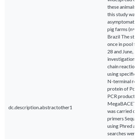
these animals w
this study was 
asymptomatic a
pig farms (n=16
Brazil The sto
once in pool f
28 and June, 29
investigation 
chain reactio
using specific 
N-terminal regi
protein of PoN
PCR products 
MegaBACETM 1 
dc.description.abstractother1
was carried ou
primers Sequen
using Phred an
searches were