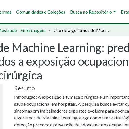
Normas
Comunidades e Coleções
Busca no Repositório
Esta
Mestrado - Enfermagem
Uso de algoritmos de Machine Learning: predição de sinais e sintomas relacionados a exposição ocupacional de trabalhadores da saúde à fumaça cirúrgica
de Machine Learning: predi
dos a exposição ocupacion
cirúrgica
Resumo
Introdução: A exposição à fumaça cirúrgica é um important
saúde ocupacional em hospitais. A pesquisa busca evitar qu
sintomas em trabalhadores expostos evoluam para doenças
algoritmos de Machine Learning surge como uma estratégi
detecção precoce e prevenção de adoecimentos ocupaciona