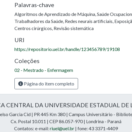
Palavras-chave
Algoritmos de Aprendizado de Máquina
,
Saúde Ocupacion
Trabalhadores da Saúde
,
Redes neurais artificiais
,
Exposiçã
Centros cirúrgicos
,
Revisão sistemática
URI
https://repositorio.uel.br/handle/123456789/19108
Coleções
02 - Mestrado - Enfermagem
Página do item completo
CA CENTRAL DA UNIVERSIDADE ESTADUAL DE
lso Garcia Cid | PR 445 Km 380 | Campus Universitário - Bibliot
Cx. Postal 10.011 | CEP 86.057-970 | Londrina - Paraná
Contatos: e-mail:
riuel@uel.br
| fone: 43 3371-4409