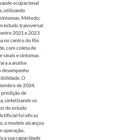
 saúde ocupacional
, utilizando
e sintomas. Método:
m estudo transversal
 entre 2021 e 2023
ma no centro do Rio
de, com coleta de
 sinais e sintomas
ara a análise
m o desempenho
ibilidade. O
etembro de 2024,
 predição de
a, sintetizando os
dos do estudo
ificial foi eficaz
io, o modelo alcançou
m operação,
dica sua capacidade