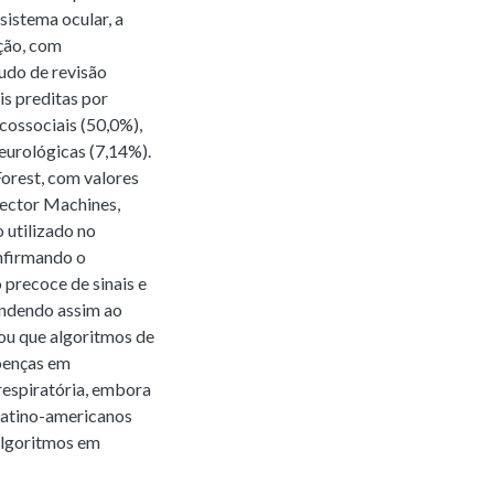
sistema ocular, a
ção, com
udo de revisão
is preditas por
cossociais (50,0%),
eurológicas (7,14%).
rest, com valores
Vector Machines,
utilizado no
nfirmando o
 precoce de sinais e
ondendo assim ao
çou que algoritmos de
oenças em
respiratória, embora
 latino-americanos
algoritmos em