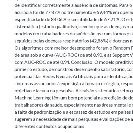
de identificar corretamente a ausência de sintomas. Para o 
acurácia foi de 77,87% no treinamento e 69,44% em opera
especificidade de 84,06% e sensibilidade de 67,21%. O est
sistemática (estudo qualitativo) revelou que as doenças ma
modelos em trabalhadores da saúde são os transtornos psi
seguidos pelas doenças respiratórios (42,86%) e doenças n
Os algoritmos com melhor desempenho foram o Random Fo
de área sob a curva (AUC-ROC) de até 0,90, e as Support 
com AUC-ROC de até 0,94. Conclusão: O modelo preditivo 
primeiro estudo, demonstrou desempenho satisfatório, co
potencial das Redes Neurais Artificiais para a identificação
sintomas associados à exposição à fumaça cirúrgica, resp
objetivo e lacuna da pesquisa. A revisão sistemática refor
Machine Learning têm um bom potencial na predição de d
trabalhadores da saúde, especialmente nas áreas mental e 
a falta de padronização e a escassez de estudos em países
sugerem a necessidade de mais pesquisas e validações de 
diferentes contextos ocupacionais