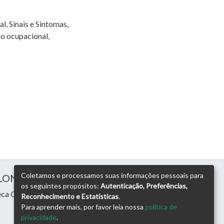
al
,
Sinais e Sintomas
,
o ocupacional
,
Coletamos e processamos suas informações pessoais para
 LONDRINA
os seguintes propósitos:
Autenticação, Preferências,
eca Central
Reconhecimento e Estatísticas
.
Para aprender mais, por favor leia nossa
política de
privacidade
.