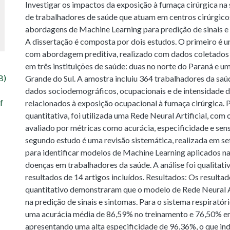
Investigar os impactos da exposição à fumaça cirúrgica na
de trabalhadores de saúde que atuam em centros cirúrgicos
abordagens de Machine Learning para predição de sinais 
A dissertação é composta por dois estudos. O primeiro é u
com abordagem preditiva, realizado com dados coletados
em três instituições de saúde: duas no norte do Paraná e u
B)
Grande do Sul. A amostra incluiu 364 trabalhadores da saú
dados sociodemográficos, ocupacionais e de intensidade de
f
relacionados à exposição ocupacional à fumaça cirúrgica. P
quantitativa, foi utilizada uma Rede Neural Artificial, co
avaliado por métricas como acurácia, especificidade e sens
segundo estudo é uma revisão sistemática, realizada em s
para identificar modelos de Machine Learning aplicados na
doenças em trabalhadores da saúde. A análise foi qualitativ
resultados de 14 artigos incluídos. Resultados: Os resulta
quantitativo demonstraram que o modelo de Rede Neural Art
na predição de sinais e sintomas. Para o sistema respiratór
uma acurácia média de 86,59% no treinamento e 76,50% e
apresentando uma alta especificidade de 96,36%, o que in