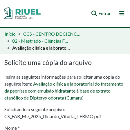
(current)
Entrar
Orientações e Normas
Início
CCS - CENTRO DE CIÊNCIAS DA SAÚDE
02 - Mestrado - Ciências Farmacêuticas
Comunidades e Coleções
Avaliação clínica e laboratorial do tratamento da psoríase com emulsão hidratante à base de extrato etanólico de Dipteryx odorata (Cumaru)
Busca no Repositório
Solicite uma cópia do arquivo
Estatísticas
Insira as seguintes informações para solicitar uma cópia do
seguinte item:
Avaliação clínica e laboratorial do tratamento
da psoríase com emulsão hidratante à base de extrato
etanólico de Dipteryx odorata (Cumaru)
Solicitando o seguinte arquivo:
CS_FAR_Me_2025_Dinardo_Vitória_TERMO.pdf
Nome *