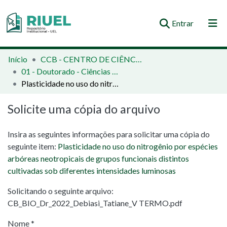
(current)
Entrar
Orientações e Normas
Início
CCB - CENTRO DE CIÊNCIAS BIOLÓGICAS
01 - Doutorado - Ciências Biológicas
Comunidades e Coleções
Plasticidade no uso do nitrogênio por espécies arbóreas neotropicais de grupos funcionais distintos cultivadas sob diferentes intensidades luminosas
Busca no Repositório
Solicite uma cópia do arquivo
Estatísticas
Insira as seguintes informações para solicitar uma cópia do
seguinte item:
Plasticidade no uso do nitrogênio por espécies
arbóreas neotropicais de grupos funcionais distintos
cultivadas sob diferentes intensidades luminosas
Solicitando o seguinte arquivo:
CB_BIO_Dr_2022_Debiasi_Tatiane_V TERMO.pdf
Nome *