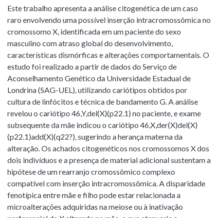
Este trabalho apresenta a análise citogenética de um caso
raro envolvendo uma possível inserção intracromossômica no
cromossomo X, identificada em um paciente do sexo
masculino com atraso global do desenvolvimento,
características dismórficas e alterações comportamentais. O
estudo foi realizado a partir de dados do Serviço de
Aconselhamento Genético da Universidade Estadual de
Londrina (SAG-UEL), utilizando cariótipos obtidos por
cultura de linfócitos e técnica de bandamento G. A análise
revelou o cariótipo 46,Y,del(X)(p22.1) no paciente, e exame
subsequente da mãe indicou o cariótipo 46,X,der(X)del(X)
(p22.1)add(X)(q22?), sugerindo a herança materna da
alteração. Os achados citogenéticos nos cromossomos X dos
dois indivíduos e a presença de material adicional sustentam a
hipótese de um rearranjo cromossômico complexo
compatível com inserção intracromossômica. A disparidade
fenotípica entre mãe e filho pode estar relacionada a
microalterações adquiridas na meiose ou à inativação