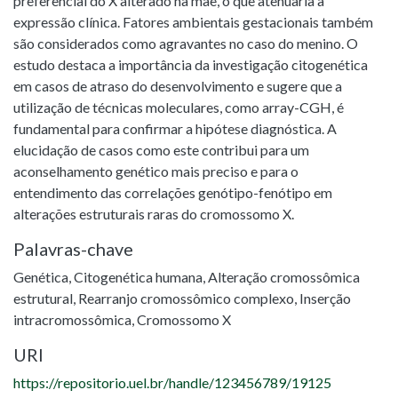
preferencial do X alterado na mãe, o que atenuaria a
expressão clínica. Fatores ambientais gestacionais também
são considerados como agravantes no caso do menino. O
estudo destaca a importância da investigação citogenética
em casos de atraso do desenvolvimento e sugere que a
utilização de técnicas moleculares, como array-CGH, é
fundamental para confirmar a hipótese diagnóstica. A
elucidação de casos como este contribui para um
aconselhamento genético mais preciso e para o
entendimento das correlações genótipo-fenótipo em
alterações estruturais raras do cromossomo X.
Palavras-chave
Genética
,
Citogenética humana
,
Alteração cromossômica
estrutural
,
Rearranjo cromossômico complexo
,
Inserção
intracromossômica
,
Cromossomo X
URI
https://repositorio.uel.br/handle/123456789/19125