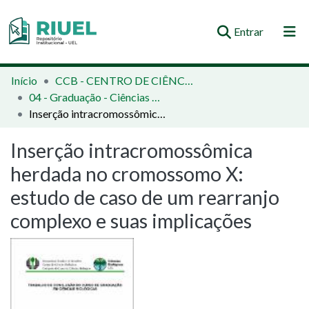
(current)
Entrar
Orientações e Normas
Início
CCB - CENTRO DE CIÊNCIAS BIOLÓGICAS
04 - Graduação - Ciências Biológicas
Comunidades e Coleções
Inserção intracromossômica herdada no cromossomo X: estudo de caso de um rearranjo complexo e suas implicações
Busca no Repositório
Inserção intracromossômica
Estatísticas
herdada no cromossomo X:
estudo de caso de um rearranjo
complexo e suas implicações