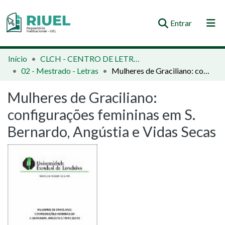
(current)
Entrar
Orientações e Normas
Início
CLCH - CENTRO DE LETRAS E CIÊNCIAS HUMANAS
02 - Mestrado - Letras
Mulheres de Graciliano: configurações femininas em S. Bernardo, Angústia e Vidas Secas
Comunidades e Coleções
Mulheres de Graciliano:
Busca no Repositório
configurações femininas em S.
Estatísticas
Bernardo, Angústia e Vidas Secas