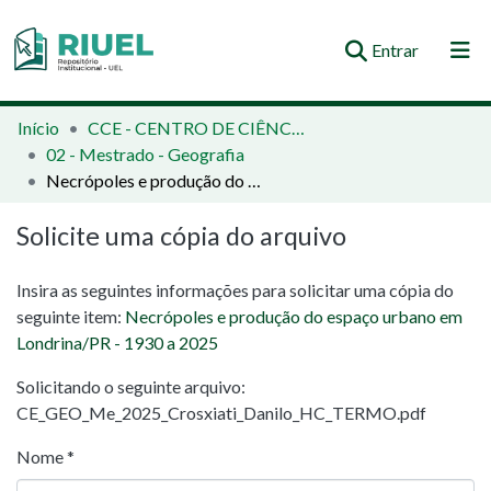
(current)
Entrar
Orientações e Normas
Início
CCE - CENTRO DE CIÊNCIAS EXATAS
02 - Mestrado - Geografia
Comunidades e Coleções
Necrópoles e produção do espaço urbano em Londrina/PR - 1930 a 2025
Busca no Repositório
Solicite uma cópia do arquivo
Estatísticas
Insira as seguintes informações para solicitar uma cópia do
seguinte item:
Necrópoles e produção do espaço urbano em
Londrina/PR - 1930 a 2025
Solicitando o seguinte arquivo:
CE_GEO_Me_2025_Crosxiati_Danilo_HC_TERMO.pdf
Nome *