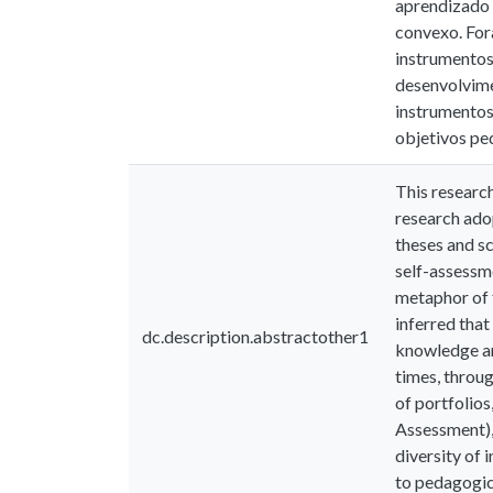
aprendizado 
convexo. Fora
instrumentos
desenvolvime
instrumentos
objetivos pe
This research
research ado
theses and sc
self-assessme
metaphor of t
inferred that
dc.description.abstractother1
knowledge and
times, throug
of portfolios
Assessment), 
diversity of 
to pedagogica