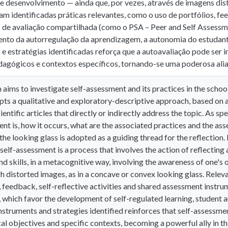
e desenvolvimento — ainda que, por vezes, através de imagens di
m identificadas práticas relevantes, como o uso de portfólios, fe
 de avaliação compartilhada (como o PSA – Peer and Self Assessme
nto da autorregulação da aprendizagem, a autonomia do estudante 
 e estratégias identificadas reforça que a autoavaliação pode ser
dagógicos e contextos específicos, tornando-se uma poderosa al
 aims to investigate self-assessment and its practices in the school
pts a qualitative and exploratory-descriptive approach, based on a
ientific articles that directly or indirectly address the topic. As s
nt is, how it occurs, what are the associated practices and the as
he looking glass is adopted as a guiding thread for the reflection. 
 self-assessment is a process that involves the action of reflecting 
 skills, in a metacognitive way, involving the awareness of one's 
h distorted images, as in a concave or convex looking glass. Releva
, feedback, self-reflective activities and shared assessment instru
which favor the development of self-regulated learning, student a
instruments and strategies identified reinforces that self-assess
l objectives and specific contexts, becoming a powerful ally in t