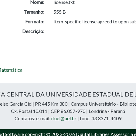
Nome:
license.txt
Tamanho:
555 B
Formato:
Item-specific license agreed to upon su
Descrição:
 Matemática
CA CENTRAL DA UNIVERSIDADE ESTADUAL DE
lso Garcia Cid | PR 445 Km 380 | Campus Universitário - Bibliot
Cx. Postal 10.011 | CEP 86.057-970 | Londrina - Paraná
Contatos: e-mail:
riuel@uel.br
| fone: 43 3371-4409
ud Software
copyright © 2023-2026
Digital Libraries Assessoria 