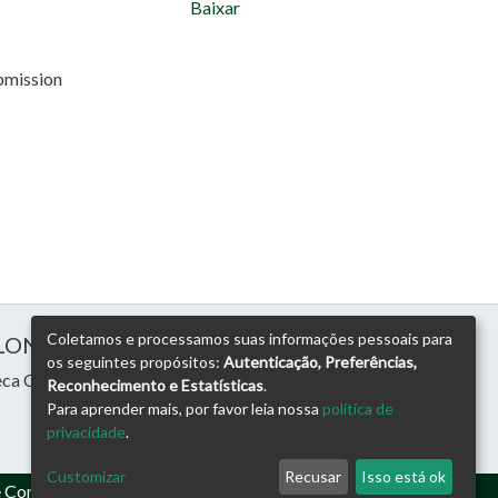
Baixar
bmission
Coletamos e processamos suas informações pessoais para
 LONDRINA
os seguintes propósitos:
Autenticação, Preferências,
eca Central
Reconhecimento e Estatísticas
.
Para aprender mais, por favor leia nossa
política de
privacidade
.
Customizar
Recusar
Isso está ok
e Consultoria