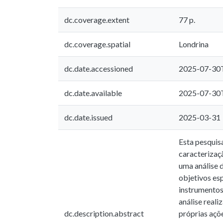
dc.coverage.extent
77 p.
dc.coverage.spatial
Londrina
dc.date.accessioned
2025-07-30
dc.date.available
2025-07-30
dc.date.issued
2025-03-31
Esta pesquis
caracterizaç
uma análise 
objetivos esp
instrumentos
análise reali
dc.description.abstract
próprias açõ