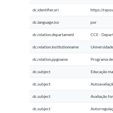
dc.identifier.uri
https://repo
dc.language.iso
por
dc.relation.departament
CCE - Depar
dc.relation.institutionname
Universidade
dc.relation.ppgname
Programa de
dc.subject
Educação ma
dc.subject
Autoavaliaç
dc.subject
Avaliação fo
dc.subject
Autorregula