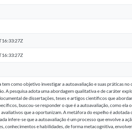
T16:33:27Z
T16:33:27Z
a tem como objetivo investigar a autoavaliação e suas práticas no
ão. A pesquisa adota uma abordagem qualitativa e de caráter exp
documental de dissertações, teses e artigos científicos que abord
ecíficos, buscou-se responder o que é a autoavaliação, como ela oc
 avaliativos que a oportunizam. A metáfora do espelho é adotada c
zada infere-se que a autoavaliação é um processo que envolve a ação
es, conhecimentos e habilidades, de forma metacognitiva, envolve