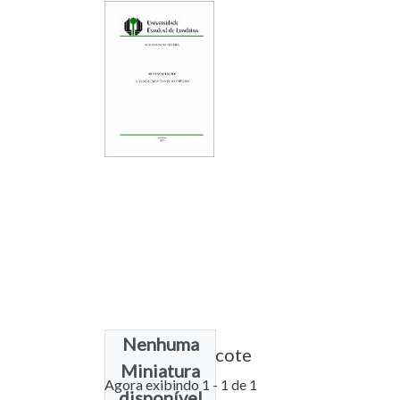
Nenhuma
Licença do Pacote
Miniatura
Agora exibindo
1 - 1 de 1
disponível