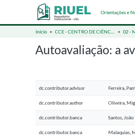
Orientações e 
Início
CCE - CENTRO DE CIÊNCIAS EXATAS
Autoavaliação: a av
dc.contributor.advisor
Ferreira, Pa
dc.contributor.author
Oliveira, Mi
dc.contributor.banca
Santos, João
dc.contributor.banca
Malaquias, M