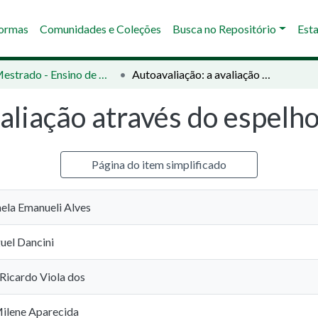
Normas
Comunidades e Coleções
Busca no Repositório
Esta
02 - Mestrado - Ensino de Ciências e Educação Matemática
Autoavaliação: a avaliação através do espelho
aliação através do espelh
Página do item simplificado
mela Emanueli Alves
guel Dancini
 Ricardo Viola dos
ilene Aparecida