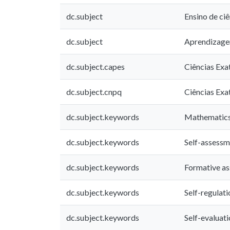
dc.subject
Ensino de ciê
dc.subject
Aprendizag
dc.subject.capes
Ciências Exa
dc.subject.cnpq
Ciências Exa
dc.subject.keywords
Mathematics
dc.subject.keywords
Self-assessm
dc.subject.keywords
Formative a
dc.subject.keywords
Self-regulati
dc.subject.keywords
Self-evaluat