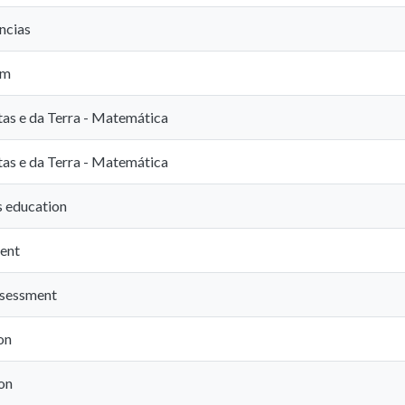
ncias
em
tas e da Terra - Matemática
tas e da Terra - Matemática
 education
ent
ssessment
on
ion