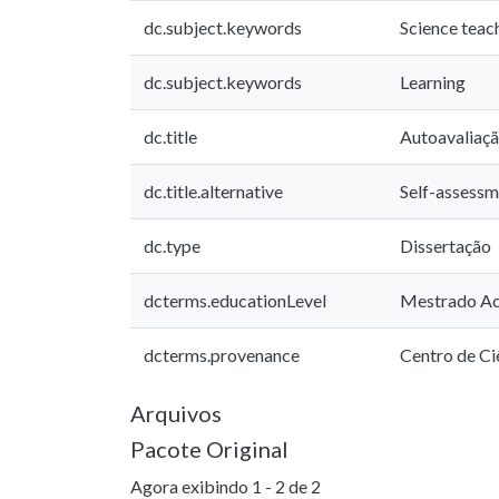
dc.subject.keywords
Science teac
dc.subject.keywords
Learning
dc.title
Autoavaliaçã
dc.title.alternative
Self-assessm
dc.type
Dissertação
dcterms.educationLevel
Mestrado A
dcterms.provenance
Centro de Ci
Arquivos
Pacote Original
Agora exibindo
1 - 2 de 2