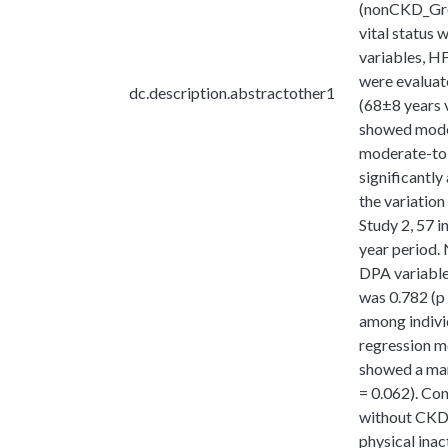
(nonCKD_Grou
vital status 
variables, HF
were evalua
dc.description.abstractother1
(68±8 years 
showed moder
moderate-to-v
significantly
the variatio
Study 2, 57 
year period. 
DPA variable
was 0.782 (p 
among indivi
regression mo
showed a mar
= 0.062). Co
without CKD.
physical inac