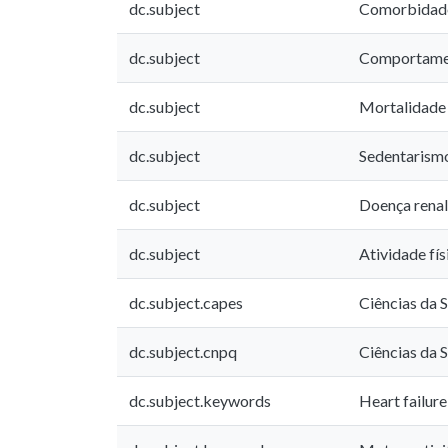
dc.subject
Comorbidad
dc.subject
Comportamen
dc.subject
Mortalidade
dc.subject
Sedentarism
dc.subject
Doença renal
dc.subject
Atividade fís
dc.subject.capes
Ciências da 
dc.subject.cnpq
Ciências da 
dc.subject.keywords
Heart failure