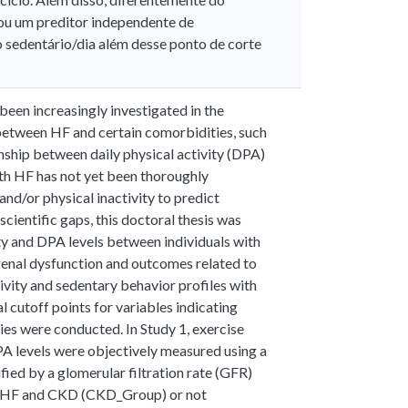
ou um preditor independente de
 sedentário/dia além desse ponto de corte
been increasingly investigated in the
n between HF and certain comorbidities, such
nship between daily physical activity (DPA)
ith HF has not yet been thoroughly
and/or physical inactivity to predict
scientific gaps, this doctoral thesis was
ty and DPA levels between individuals with
enal dysfunction and outcomes related to
ivity and sedentary behavior profiles with
l cutoff points for variables indicating
ies were conducted. In Study 1, exercise
A levels were objectively measured using a
ied by a glomerular filtration rate (GFR)
of HF and CKD (CKD_Group) or not