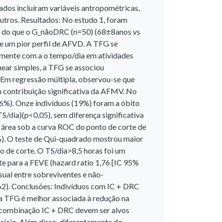
iados incluíram variáveis antropométricas,
outros. Resultados: No estudo 1, foram
n do que o G_nãoDRC (n=50) (68±8anos vs
 um pior perfil de AFVD. A TFG se
amente com a o tempo/dia em atividades
ear simples, a TFG se associou
 Em regressão múltipla, observou-se que
 contribuição significativa da AFMV. No
6%). Onze indivíduos (19%) foram a óbito
/dia)(p<0,05), sem diferença significativa
área sob a curva ROC do ponto de corte de
%). O teste de Qui-quadrado mostrou maior
 de corte. O TS/dia>8,5 horas foi um
e para a FEVE (hazard ratio 1,76 [IC 95%
sual entre sobreviventes e não-
62). Conclusões: Indivíduos com IC + DRC
a TFG é melhor associada à redução na
 a combinação IC + DRC devem ser alvos
cício. Além disso, diferentemente do