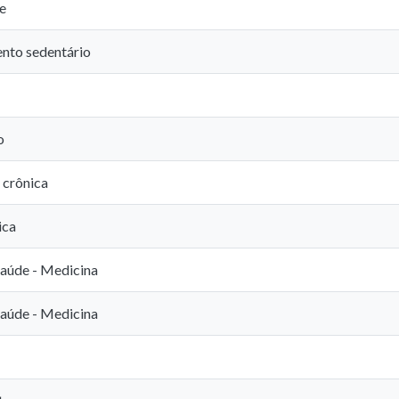
e
to sedentário
o
 crônica
ica
Saúde - Medicina
Saúde - Medicina