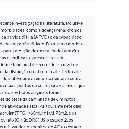
cente investigação na literatura, inclusive
comorbidades, como a doença renal crônica
sica na vida diária (AFVD) e da capacidade
studada em profundidade. Do mesmo modo, a
ica para predição de mortalidade também
s científicas, a presente tese de
dade funcional de exercício e o nível de
o da disfunção renal com os desfechos de
il de inatividade e tempo sedentário com a
tenciais pontos de corte para variáveis que
, dois estudos originais foram
avés do teste da caminhada de 6 minutos
de atividade física (AF) durante sete dias
lomerular (TFG) <60mL/min/1,73m2, e os
ou não (G_nãoDRC). Já o estudo 2, os
 utilizando um monitor de AF, e o estado