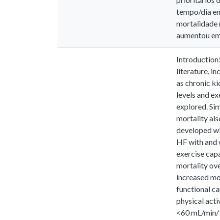
tempo/dia em
mortalidade 
aumentou em 
Introduction:
literature, i
as chronic ki
levels and e
explored. Sim
mortality als
developed wi
HF with and 
exercise capa
mortality ove
increased mor
functional c
physical acti
<60 mL/min/1