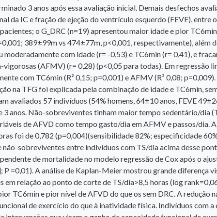
erminado 3 anos após essa avaliação inicial. Demais desfechos aval
nal da IC e fração de ejeção do ventrículo esquerdo (FEVE), entre 
 pacientes; o G_DRC (n=19) apresentou maior idade e pior TC6mi
0,001; 389±99m vs 474±77m, p<0,001, respectivamente), além de
u moderadamente com idade (r= -0,53) e TC6min (r= 0,41), e frac
vigorosas (AFMV) (r= 0,28) (p<0,05 para todas). Em regressão lin
amente com TC6min (R² 0,15; p=0,001) e AFMV (R² 0,08; p=0,009).
ção na TFG foi explicada pela combinação de idade e TC6min, sem
ram avaliados 57 indivíduos (54% homens, 64±10 anos, FEVE 49±2
e 3 anos. Não-sobreviventes tinham maior tempo sedentário/dia (TS
ariáveis de AFVD como tempo gasto/dia em AFMV e passos/dia. A 
oras foi de 0,782 (p=0,004)(sensibilidade 82%; especificidade 60
 não-sobreviventes entre indivíduos com TS/dia acima desse ponto
ependente de mortalidade no modelo regressão de Cox após o ajust
; P =0,01). A análise de Kaplan-Meier mostrou grande diferença vi
s em relação ao ponto de corte de TS/dia>8,5 horas (log rank=0,0
ior TC6min e pior nível de AFVD do que os sem DRC. A redução n
uncional de exercício do que à inatividade física. Indivíduos com
 de intervenções que visam o ganho de capacidade funcional de exer