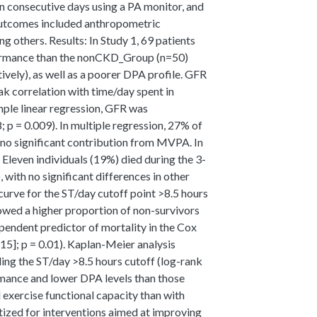
 consecutive days using a PA monitor, and
l outcomes included anthropometric
ng others. Results: In Study 1, 69 patients
ormance than the nonCKD_Group (n=50)
vely), as well as a poorer DPA profile. GFR
k correlation with time/day spent in
imple linear regression, GFR was
 p = 0.009). In multiple regression, 27% of
no significant contribution from MVPA. In
Eleven individuals (19%) died during the 3-
with no significant differences in other
rve for the ST/day cutoff point >8.5 hours
howed a higher proportion of non-survivors
pendent predictor of mortality in the Cox
15]; p = 0.01). Kaplan-Meier analysis
ing the ST/day >8.5 hours cutoff (log-rank
mance and lower DPA levels than those
exercise functional capacity than with
tized for interventions aimed at improving