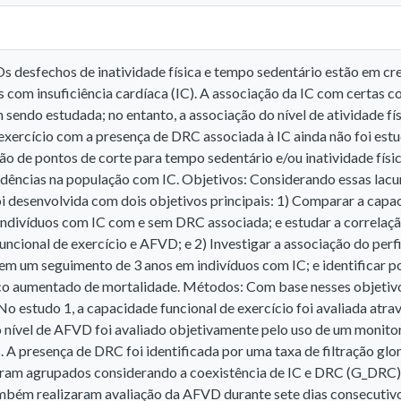
s desfechos de inatividade física e tempo sedentário estão em cres
s com insuficiência cardíaca (IC). A associação da IC com certas 
 sendo estudada; no entanto, a associação do nível de atividade fí
 exercício com a presença de DRC associada à IC ainda não foi e
o de pontos de corte para tempo sedentário e/ou inatividade fís
idências na população com IC. Objetivos: Considerando essas lacuna
i desenvolvida com dois objetivos principais: 1) Comparar a capaci
ndivíduos com IC com e sem DRC associada; e estudar a correlaçã
ncional de exercício e AFVD; e 2) Investigar a associação do perf
em um seguimento de 3 anos em indivíduos com IC; e identificar po
co aumentado de mortalidade. Métodos: Com base nesses objetivos
No estudo 1, a capacidade funcional de exercício foi avaliada atr
 nível de AFVD foi avaliado objetivamente pelo uso de um monitor 
. A presença de DRC foi identificada por uma taxa de filtração g
oram agrupados considerando a coexistência de IC e DRC (G_DRC) 
mbém realizaram avaliação da AFVD durante sete dias consecutivos