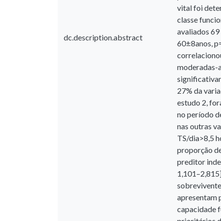
vital foi det
classe funcio
avaliados 69
dc.description.abstract
60±8anos, p=
correlaciono
moderadas-a-
significativ
27% da varia
estudo 2, fo
no período d
nas outras v
TS/dia>8,5 h
proporção de
preditor ind
1,101–2,815]
sobrevivente
apresentam p
capacidade f
prioritários