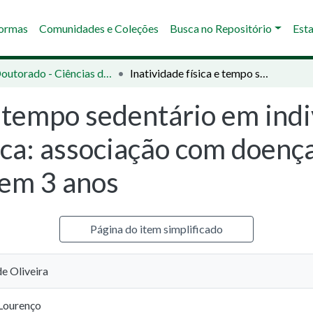
Normas
Comunidades e Coleções
Busca no Repositório
Esta
01 - Doutorado - Ciências da Reabilitação
Inatividade física e tempo sedentário em indivíduos com insuficiência cardíaca: associação com doença renal crônica e com a mortalidade em 3 anos
 e tempo sedentário em ind
aca: associação com doença
 em 3 anos
Página do item simplificado
de Oliveira
 Lourenço