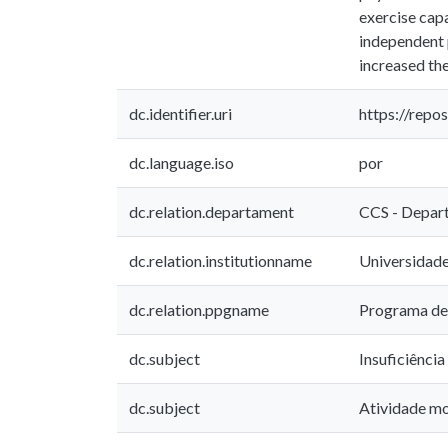
exercise cap
independent p
increased the
dc.identifier.uri
https://repo
dc.language.iso
por
dc.relation.departament
CCS - Depart
dc.relation.institutionname
Universidade
dc.relation.ppgname
Programa de 
dc.subject
Insuficiência
dc.subject
Atividade m