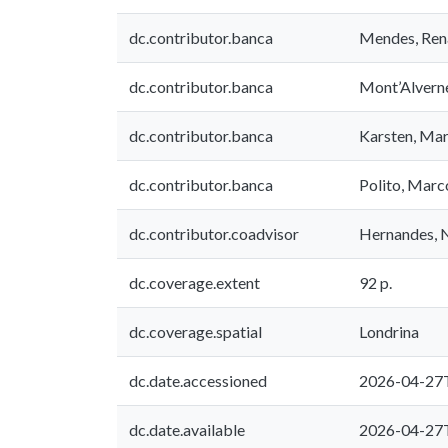
dc.contributor.banca
Mendes, Ren
dc.contributor.banca
Mont’Alverne
dc.contributor.banca
Karsten, Mar
dc.contributor.banca
Polito, Marc
dc.contributor.coadvisor
Hernandes, 
dc.coverage.extent
92 p.
dc.coverage.spatial
Londrina
dc.date.accessioned
2026-04-27
dc.date.available
2026-04-27