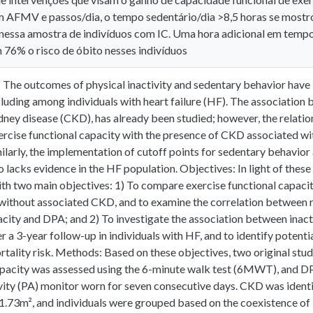
 AFMV e passos/dia, o tempo sedentário/dia >8,5 horas se mostr
nessa amostra de indivíduos com IC. Uma hora adicional em tempo
76% o risco de óbito nesses indivíduos
 The outcomes of physical inactivity and sedentary behavior have 
ncluding among individuals with heart failure (HF). The associatio
dney disease (CKD), has already been studied; however, the relatio
xercise functional capacity with the presence of CKD associated w
ilarly, the implementation of cutoff points for sedentary behavior 
o lacks evidence in the HF population. Objectives: In light of these 
th two main objectives: 1) To compare exercise functional capaci
without associated CKD, and to examine the correlation between r
city and DPA; and 2) To investigate the association between inact
r a 3-year follow-up in individuals with HF, and to identify potentia
tality risk. Methods: Based on these objectives, two original stud
apacity was assessed using the 6-minute walk test (6MWT), and DP
vity (PA) monitor worn for seven consecutive days. CKD was identif
.73m², and individuals were grouped based on the coexistence 