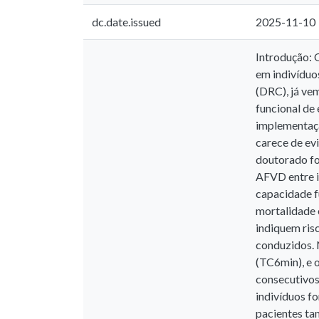
dc.date.issued
2025-11-10
Introdução: O
em indivíduo
(DRC), já vem
funcional de
implementaçã
carece de ev
doutorado fo
AFVD entre i
capacidade fu
mortalidade 
indiquem ris
conduzidos. 
(TC6min), e o
consecutivos
indivíduos f
pacientes ta