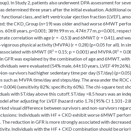
p). In Study 2, patients also underwent DPA assessment for seven
was determined three years after the initial evaluation. Additiona
 functional class, and left ventricular ejection fraction (LVEF), amo
ted; the CKD_Group (n=19) was older and had worse 6MWT perf
vs. 60±8 years, p=0.001; 389±99 m vs. 474±77 m, p<0.001, respecti
ate correlation with age (r = -0.53) and 6MWT (r = 0.41), and wea
igorous physical activity (MVPA) (r = 0.28) (p<0.05 for all). In s
 associated with 6MWT (R² = 0.15; p = 0.001) and MVPA (R² = 0.08;
n in GFR was explained by the combination of age and 6MWT, with 
individuals were evaluated (54% male, 64±10 years, LVEF 49±26%). 
Non-survivors had higher sedentary time per day (ST/day) (p<0.05), 
s such as MVPA time/day and steps/day. The area under the ROC cu
= 0.004) (sensitivity 82%; specificity 60%). The chi-square test s
duals with ST/day above this cutoff. ST/day >8.5 hours was an inde
del after adjusting for LVEF (hazard ratio 1.76 [95% CI 1.101–2.8
ked visual difference between survivors and non-survivors regard
nclusions: Individuals with HF + CKD exhibit worse 6MWT perfor
 The reduction in GFR is more strongly associated with decreased 
tivity. Individuals with the HF + CKD combination should be priori