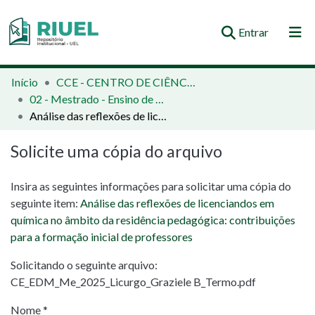
(current)
Entrar
Orientações e Normas
Início
CCE - CENTRO DE CIÊNCIAS EXATAS
02 - Mestrado - Ensino de Ciências e Educação Matemática
Comunidades e Coleções
Análise das reflexões de licenciandos em química no âmbito da residência pedagógica: contribuições para a formação inicial de professores
Busca no Repositório
Solicite uma cópia do arquivo
Estatísticas
Insira as seguintes informações para solicitar uma cópia do
seguinte item:
Análise das reflexões de licenciandos em
química no âmbito da residência pedagógica: contribuições
para a formação inicial de professores
Solicitando o seguinte arquivo:
CE_EDM_Me_2025_Licurgo_Graziele B_Termo.pdf
Nome *