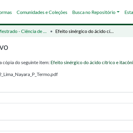
Normas
Comunidades e Coleções
Busca no Repositório
Esta
02 - Mestrado - Ciência de Alimentos
Efeito sinérgico do ácido cítrico e itacônico em blendas de amido, poliéster e sericina
ivo
ma cópia do seguinte item:
Efeito sinérgico do ácido cítrico e itacô
22_Lima_Nayara_P_Termo.pdf