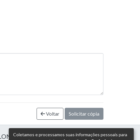
Voltar
Solicitar cópia
Coletamos e processamos suas informações pessoais para
 LONDRINA