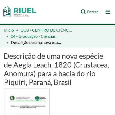
(current)
Entrar
Orientações e Normas
Início
CCB - CENTRO DE CIÊNCIAS BIOLÓGICAS
04 - Graduação - Ciências Biológicas
Comunidades e Coleções
Descrição de uma nova espécie de Aegla Leach, 1820 (Crustacea, Anomura) para a bacia do rio Piquiri, Paraná, Brasil
Busca no Repositório
Descrição de uma nova espécie
Estatísticas
de Aegla Leach, 1820 (Crustacea,
Anomura) para a bacia do rio
Piquiri, Paraná, Brasil