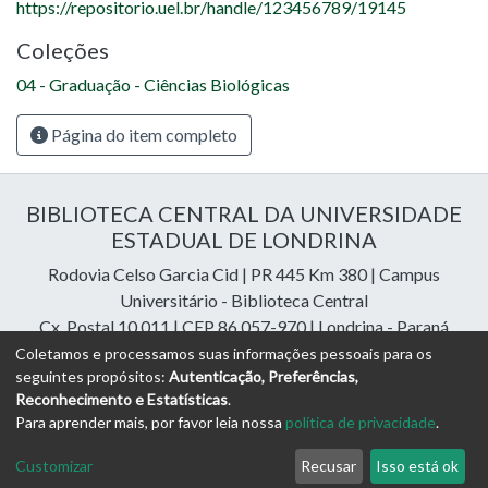
https://repositorio.uel.br/handle/123456789/19145
Coleções
04 - Graduação - Ciências Biológicas
Página do item completo
BIBLIOTECA CENTRAL DA UNIVERSIDADE
ESTADUAL DE LONDRINA
Rodovia Celso Garcia Cid | PR 445 Km 380 | Campus
Universitário - Biblioteca Central
Cx. Postal 10.011 | CEP 86.057-970 | Londrina - Paraná
Contatos: e-mail:
riuel@uel.br
| fone: 43 3371-4409
Coletamos e processamos suas informações pessoais para os
seguintes propósitos:
Autenticação, Preferências,
Reconhecimento e Estatísticas
.
DSpace Cloud Software
copyright © 2023-2026
Digital
Para aprender mais, por favor leia nossa
política de privacidade
.
Libraries Assessoria e Consultoria
Configurações de
Política de
Termos
Enviar uma
Customizar
Recusar
Isso está ok
Cookies
Privacidade
de Uso
Sugestão