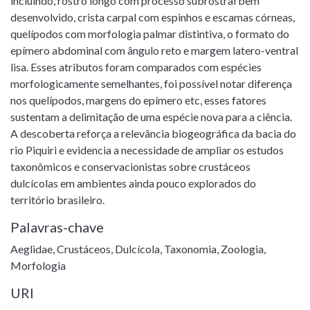
incluindo, rostro longo com processo subrostral bem
desenvolvido, crista carpal com espinhos e escamas córneas,
quelípodos com morfologia palmar distintiva, o formato do
epímero abdominal com ângulo reto e margem latero-ventral
lisa. Esses atributos foram comparados com espécies
morfologicamente semelhantes, foi possível notar diferença
nos quelípodos, margens do epímero etc, esses fatores
sustentam a delimitação de uma espécie nova para a ciência.
A descoberta reforça a relevância biogeográfica da bacia do
rio Piquiri e evidencia a necessidade de ampliar os estudos
taxonômicos e conservacionistas sobre crustáceos
dulcícolas em ambientes ainda pouco explorados do
território brasileiro.
Palavras-chave
Aeglidae
,
Crustáceos
,
Dulcícola
,
Taxonomia
,
Zoologia
,
Morfologia
URI