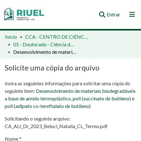
(current)
Entrar
Orientações e Normas
Início
CCA - CENTRO DE CIÊNCIAS AGRÁRIAS
01 - Doutorado - Ciência de Alimentos
Comunidades e Coleções
Desenvolvimento de materiais biodegradáveis a base de amido termoplástico, poli (succinato de butileno) e poli (adipato co-tereftalato de butileno)
Busca no Repositório
Solicite uma cópia do arquivo
Estatísticas
Insira as seguintes informações para solicitar uma cópia do
seguinte item:
Desenvolvimento de materiais biodegradáveis
a base de amido termoplástico, poli (succinato de butileno) e
poli (adipato co-tereftalato de butileno)
Solicitando o seguinte arquivo:
CA_ALI_Dr_2023_Beluci_Natalia_CL_Termo.pdf
Nome *