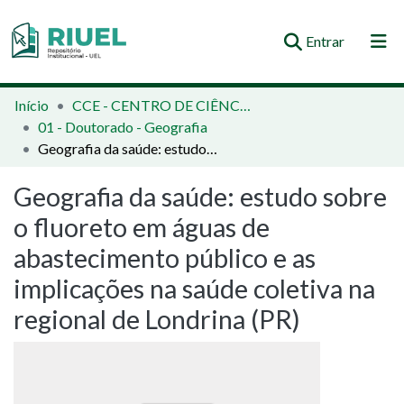
(current)
Entrar
Orientações e Normas
Início
CCE - CENTRO DE CIÊNCIAS EXATAS
01 - Doutorado - Geografia
Comunidades e Coleções
Geografia da saúde: estudo sobre o fluoreto em águas de abastecimento público e as implicações na saúde coletiva na regional de Londrina (PR)
Busca no Repositório
Geografia da saúde: estudo sobre
Estatísticas
o fluoreto em águas de
abastecimento público e as
implicações na saúde coletiva na
regional de Londrina (PR)