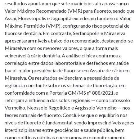
resultados apontaram que sete municípios ultrapassaram o
Valor Máximo Recomendado (VMR) para fluoreto, sendo que
Assaí, Florestópolis e Jaguapitã excederam também o Valor
Máximo Permitido (VMP), configurando risco potencial de
fluorose dentária. Em contraste, Sertanópolis e Miraselva
apresentaram níveis abaixo do recomendado, destacando-se
Miraselva com os menores valores, o que a torna mais
vulnerável à cárie dentária. A análise clínica confirmou a
correlação entre dados laboratoriais e desfechos em saúde
bucal: maior prevalência de fluorose em Assaí e de cárie em
Miraselva. Os resultados evidenciam a necessidade de
vigilância constante sobre os sistemas de fluoretação, em
conformidade com a Portaria GM/MS nº 888/2021, e
reforçam a influência dos solos regionais — como Latossolo
Vermelho, Neossolo Regolítico e Argissolo Vermelho — nos
teores naturais de fluoreto. Conclui-se que o equilíbrio nos
níveis de fluoreto é fundamental, sendo imprescindíveis ações
interdisciplinares entre geociências e saúde pública, bem
como políticas públicas que promovam o monitoramento