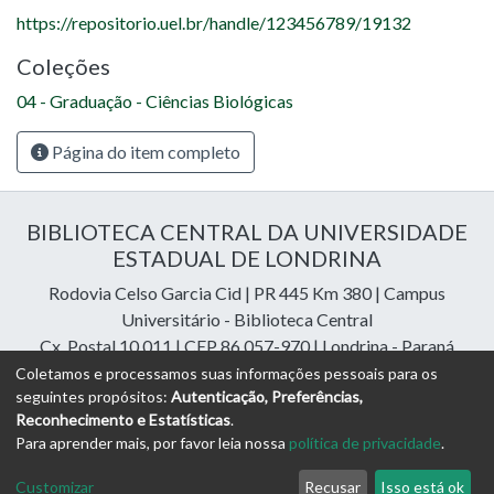
https://repositorio.uel.br/handle/123456789/19132
Coleções
04 - Graduação - Ciências Biológicas
Página do item completo
BIBLIOTECA CENTRAL DA UNIVERSIDADE
ESTADUAL DE LONDRINA
Rodovia Celso Garcia Cid | PR 445 Km 380 | Campus
Universitário - Biblioteca Central
Cx. Postal 10.011 | CEP 86.057-970 | Londrina - Paraná
Contatos: e-mail:
riuel@uel.br
| fone: 43 3371-4409
Coletamos e processamos suas informações pessoais para os
seguintes propósitos:
Autenticação, Preferências,
Reconhecimento e Estatísticas
.
DSpace Cloud Software
copyright © 2023-2026
Digital
Para aprender mais, por favor leia nossa
política de privacidade
.
Libraries Assessoria e Consultoria
Configurações de
Política de
Termos
Enviar uma
Customizar
Recusar
Isso está ok