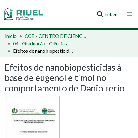
(current)
Entrar
Orientações e Normas
Início
CCB - CENTRO DE CIÊNCIAS BIOLÓGICAS
04 - Graduação - Ciências Biológicas
Comunidades e Coleções
Efeitos de nanobiopesticidas à base de eugenol e timol no comportamento de Danio rerio
Busca no Repositório
Efeitos de nanobiopesticidas à
Estatísticas
base de eugenol e timol no
comportamento de Danio rerio