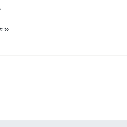
.
trito