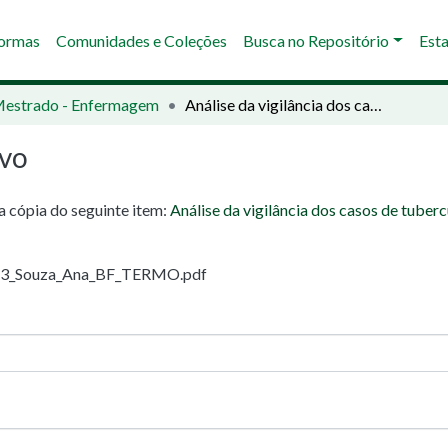
Normas
Comunidades e Coleções
Busca no Repositório
Esta
Mestrado - Enfermagem
Análise da vigilância dos casos de tuberculose na 17ª Regional de Saúde do Paraná durante a era da COVID-19
ivo
ma cópia do seguinte item:
Análise da vigilância dos casos de tuber
2023_Souza_Ana_BF_TERMO.pdf