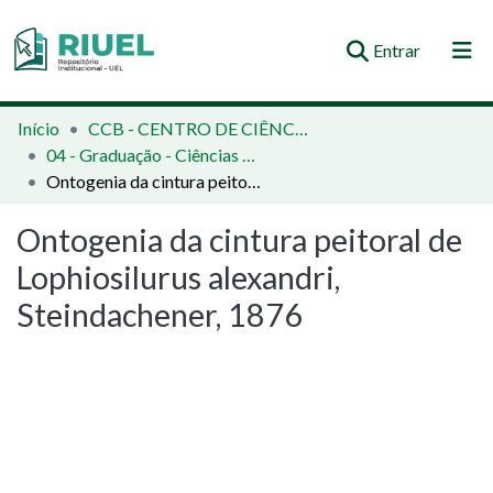
(current)
Entrar
Orientações e Normas
Início
CCB - CENTRO DE CIÊNCIAS BIOLÓGICAS
04 - Graduação - Ciências Biológicas
Comunidades e Coleções
Ontogenia da cintura peitoral de Lophiosilurus alexandri, Steindachener, 1876
Busca no Repositório
Ontogenia da cintura peitoral de
Estatísticas
Lophiosilurus alexandri,
Steindachener, 1876