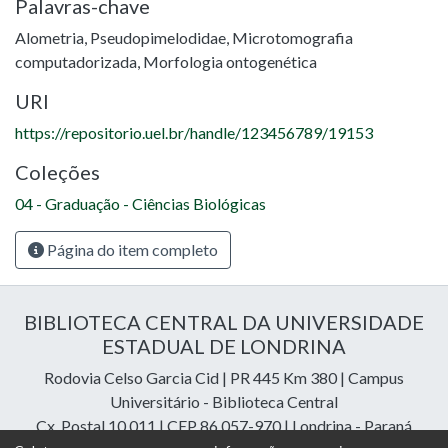
Palavras-chave
Alometria
,
Pseudopimelodidae
,
Microtomografia
computadorizada
,
Morfologia ontogenética
URI
https://repositorio.uel.br/handle/123456789/19153
Coleções
04 - Graduação - Ciências Biológicas
Página do item completo
BIBLIOTECA CENTRAL DA UNIVERSIDADE
ESTADUAL DE LONDRINA
Rodovia Celso Garcia Cid | PR 445 Km 380 | Campus
Universitário - Biblioteca Central
Cx. Postal 10.011 | CEP 86.057-970 | Londrina - Paraná