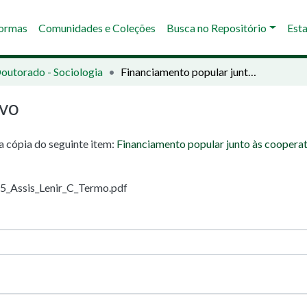
Normas
Comunidades e Coleções
Busca no Repositório
Esta
Doutorado - Sociologia
Financiamento popular junto às cooperativas agroindustriais familiares do MST (Norte-PR): estudo sobre o FINAPOP.
ivo
ma cópia do seguinte item:
Financiamento popular junto às cooperat
25_Assis_Lenir_C_Termo.pdf