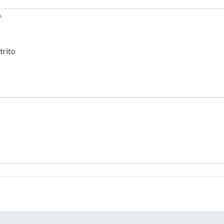
.
trito