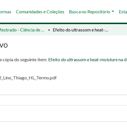
Normas
Comunidades e Coleções
Busca no Repositório
Esta
02 - Mestrado - Ciência de Alimentos
Efeito do ultrassom e heat-moisture na digestibilidade in vitro de amido de milho comercial
ivo
ma cópia do seguinte item:
Efeito do ultrassom e heat-moisture na di
22_Lino_Thiago_HL_Termo.pdf