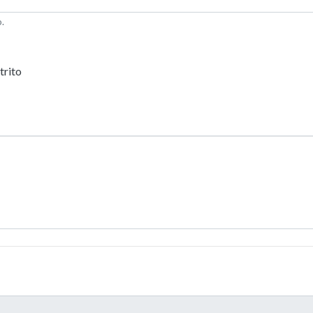
.
trito