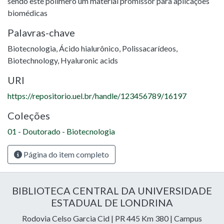
sendo este polímero um material promissor para aplicações
biomédicas
Palavras-chave
Biotecnologia
,
Ácido hialurônico
,
Polissacarídeos
,
Biotechnology
,
Hyaluronic acids
URI
https://repositorio.uel.br/handle/123456789/16197
Coleções
01 - Doutorado - Biotecnologia
Página do item completo
BIBLIOTECA CENTRAL DA UNIVERSIDADE
ESTADUAL DE LONDRINA
Rodovia Celso Garcia Cid | PR 445 Km 380 | Campus