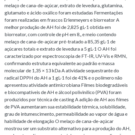
melaço de cana-de-açúcar, extrato de levedura, glutamina,
glutamato e ácido oxálico foram estudadas Fermentações
foram realizadas em frascos Erlenmeyers e biorreator A
melhor produção de AH foi de 2,825 gL-1 obtida em
biorreator, com controle de pH em 8,, e meio contendo
melaço de cana-de-açúcar pré-tratado a 85,35 gL-1 de
açúcares totais e extrato de levedura a 5 gL-1 O AH foi
caracterizado por espectroscopia de FT-IR, UV-Vis e RMN,
confirmando estrutura equivalente ao padrão e massa
molecular de 1,35 × 13 kDa A atividade sequestrante do
radical DPPH do AH a 1 gL-1 foi de 41% e o polímero não
apresentou atividade antimicrobiana Filmes biodegradáveis
e biocompatíveis de AH e álcool polivinílico (PVA) foram
produzidos por técnica de casting A adição de AH aos filmes
de PVA aumentaram sua estabilidade térmica, solubilidade,
grau de intumescimento, permeabilidade ao vapor de água e
habilidade de elongação O melaço de cana-de-açúcar
mostrou ser um substrato alternativo para a produção do AH,