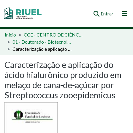
(current)
Entrar
Orientações e Normas
Início
CCE - CENTRO DE CIÊNCIAS EXATAS
01 - Doutorado - Biotecnologia
Comunidades e Coleções
Caracterização e aplicação do ácido hialurônico produzido em melaço de cana-de-açúcar por Streptococcus zooepidemicus
Busca no Repositório
Caracterização e aplicação do
Estatísticas
ácido hialurônico produzido em
melaço de cana-de-açúcar por
Streptococcus zooepidemicus