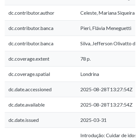
dc.contributor.author
Celeste, Mariana Siqueira
dc.contributor.banca
Pieri, Flávia Meneguetti
dc.contributor.banca
Silva, Jefferson Olivatto da
dc.coverage.extent
78 p.
dc.coverage.spatial
Londrina
dc.date.accessioned
2025-08-28T13:27:54Z
dc.date.available
2025-08-28T13:27:54Z
dc.date.issued
2025-03-31
Introdução: Cuidar de idos