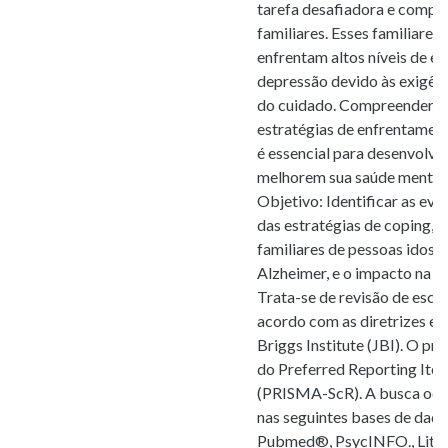
tarefa desafiadora e compl
familiares. Esses familiare
enfrentam altos níveis de es
depressão devido às exigênc
do cuidado. Compreender o
estratégias de enfrentament
é essencial para desenvolve
melhorem sua saúde mental e
Objetivo: Identificar as evi
das estratégias de coping, 
familiares de pessoas idos
Alzheimer, e o impacto na 
Trata-se de revisão de esco
acordo com as diretrizes es
Briggs Institute (JBI). O pr
do Preferred Reporting Ite
(PRISMA-ScR). A busca ocor
nas seguintes bases de dados
Pubmed®, PsycINFO., Liter