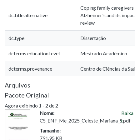
Coping family caregivers of 
dc.title.alternative
Alzheimer's and its impact 
review
dc.type
Dissertação
dcterms.educationLevel
Mestrado Acadêmico
dcterms.provenance
Centro de Ciências da Saúd
Arquivos
Pacote Original
Agora exibindo
1 - 2 de 2
Nome:
Baixa
CS_ENF_Me_2025_Celeste_Mariana_S.pdf
r
Tamanho:
791.95 KB