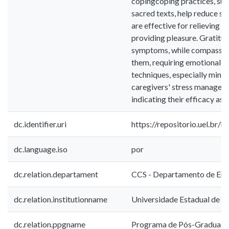
copingcoping practices, suc
sacred texts, help reduce str
are effective for relieving
providing pleasure. Gratitu
symptoms, while compassio
them, requiring emotional b
techniques, especially mind
caregivers' stress manageme
indicating their efficacy as 
dc.identifier.uri
https://repositorio.uel.br
dc.language.iso
por
dc.relation.departament
CCS - Departamento de En
dc.relation.institutionname
Universidade Estadual de L
dc.relation.ppgname
Programa de Pós-Graduaç