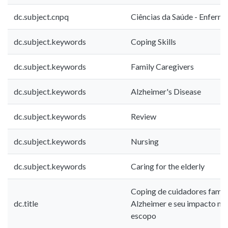
dc.subject.cnpq
Ciências da Saúde - Enfer
dc.subject.keywords
Coping Skills
dc.subject.keywords
Family Caregivers
dc.subject.keywords
Alzheimer's Disease
dc.subject.keywords
Review
dc.subject.keywords
Nursing
dc.subject.keywords
Caring for the elderly
Coping de cuidadores famil
dc.title
Alzheimer e seu impacto na 
escopo