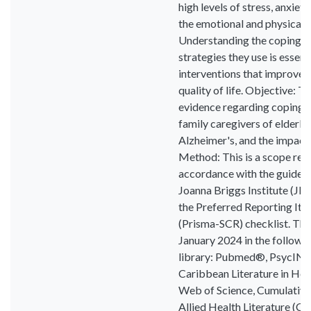
high levels of stress, anxiet
the emotional and physical 
Understanding the coping 
strategies they use is essent
interventions that improve t
quality of life. Objective: To
evidence regarding coping 
family caregivers of elderly 
Alzheimer's, and the impact 
Method: This is a scope rev
accordance with the guideli
Joanna Briggs Institute (JB
the Preferred Reporting It
(Prisma-SCR) checklist. The
January 2024 in the followi
library: Pubmed®, PsycINFO
Caribbean Literature in Hea
Web of Science, Cumulative
Allied Health Literature (C