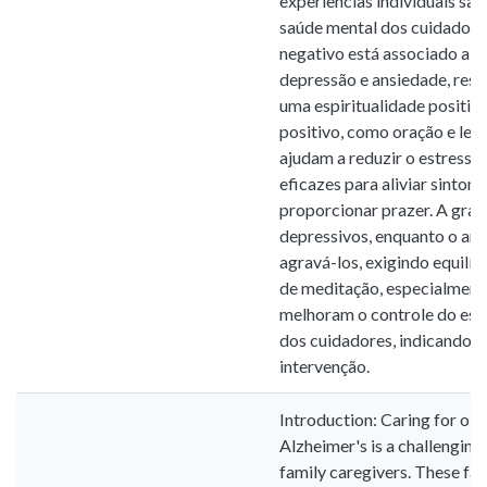
experiências individuais são
saúde mental dos cuidadores
negativo está associado a n
depressão e ansiedade, ress
uma espiritualidade positiva
positivo, como oração e leit
ajudam a reduzir o estresse.
eficazes para aliviar sintom
proporcionar prazer. A grat
depressivos, enquanto o a
agravá-los, exigindo equilíb
de meditação, especialmente
melhoram o controle do estr
dos cuidadores, indicando s
intervenção.
Introduction: Caring for old
Alzheimer's is a challenging
family caregivers. These fa