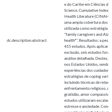
e do Caribe em Ciências da
Science, Cumulative Index t
Health Literature (CINAHL)
uma ampla cobertura dos es
utilizada como estratégia 
“family caregivers and Alz
dc.description.abstract
health*”. Resultados: a pesqu
415 estudos. Após aplicar os
exclusão, seis estudos fora
análise detalhada. Destes, 
nos Estados Unidos, sendo t
experiências dos cuidadores
estratégias de coping vari
incluindo técnicas de relax
enfrentamento religioso, ati
gratidão, amor compassivo e
estudos utilizaram escalas p
estresse e ansiedade. Conc