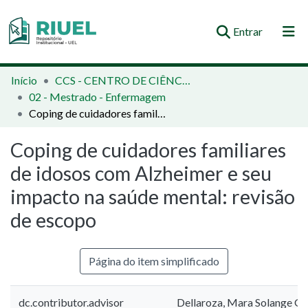
(current)
Entrar
Orientações e Normas
Início
CCS - CENTRO DE CIÊNCIAS DA SAÚDE
02 - Mestrado - Enfermagem
Comunidades e Coleções
Coping de cuidadores familiares de idosos com Alzheimer e seu impacto na saúde mental: revisão de escopo
Busca no Repositório
Coping de cuidadores familiares
Estatísticas
de idosos com Alzheimer e seu
impacto na saúde mental: revisão
de escopo
Página do item simplificado
dc.contributor.advisor
Dellaroza, Mara Solange G