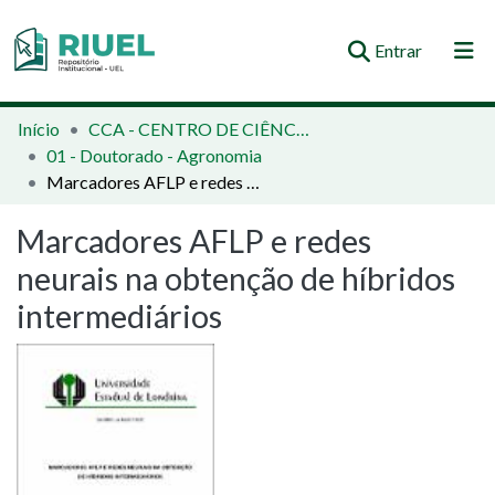
(current)
Entrar
Orientações e Normas
Início
CCA - CENTRO DE CIÊNCIAS AGRÁRIAS
01 - Doutorado - Agronomia
Comunidades e Coleções
Marcadores AFLP e redes neurais na obtenção de híbridos intermediários
Busca no Repositório
Marcadores AFLP e redes
Estatísticas
neurais na obtenção de híbridos
intermediários