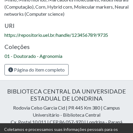
(Computação)
,
Corn
,
Hybrid corn
,
Molecular markers
,
Neural
networks (Computer science)
URI
https://repositorio.uel.br/handle/123456789/9735
Coleções
01 - Doutorado - Agronomia
Página do item completo
BIBLIOTECA CENTRAL DA UNIVERSIDADE
ESTADUAL DE LONDRINA
Rodovia Celso Garcia Cid | PR 445 Km 380 | Campus
Universitário - Biblioteca Central
Cx. Postal 10.011 | CEP 86.057-970 | Londrina - Paraná
Contatos: e-mail:
riuel@uel.br
| fone: 43 3371-4409
Coletamos e processamos suas informações pessoais para os