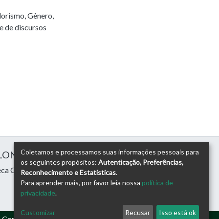
dorismo
,
Gênero
,
e de discursos
Coletamos e processamos suas informações pessoais para
 LONDRINA
os seguintes propósitos:
Autenticação, Preferências,
eca Central
Reconhecimento e Estatísticas
.
Para aprender mais, por favor leia nossa
política de
privacidade
.
Customizar
Recusar
Isso está ok
e Consultoria