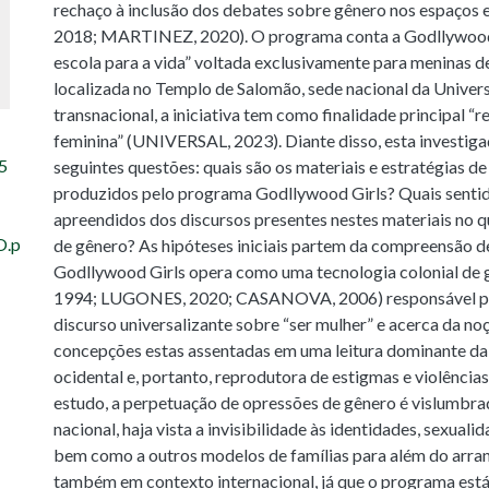
rechaço à inclusão dos debates sobre gênero nos espaços 
2018; MARTINEZ, 2020). O programa conta a Godllywood
escola para a vida” voltada exclusivamente para meninas de
localizada no Templo de Salomão, sede nacional da Univer
transnacional, a iniciativa tem como finalidade principal “r
feminina” (UNIVERSAL, 2023). Diante disso, esta investiga
5
seguintes questões: quais são os materiais e estratégias 
produzidos pelo programa Godllywood Girls? Quais senti
apreendidos dos discursos presentes nestes materiais no 
O.p
de gênero? As hipóteses iniciais partem da compreensão 
Godllywood Girls opera como uma tecnologia colonial de
1994; LUGONES, 2020; CASANOVA, 2006) responsável po
discurso universalizante sobre “ser mulher” e acerca da noç
concepções estas assentadas em uma leitura dominante da 
ocidental e, portanto, reprodutora de estigmas e violência
estudo, a perpetuação de opressões de gênero é vislumbra
nacional, haja vista a invisibilidade às identidades, sexuali
bem como a outros modelos de famílias para além do arranj
também em contexto internacional, já que o programa est