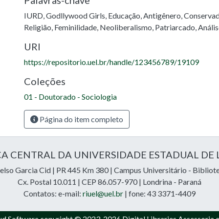
Palavras-chave
IURD
,
Godllywood Girls
,
Educação
,
Antigênero
,
Conserva
Religião
,
Feminilidade
,
Neoliberalismo
,
Patriarcado
,
Anális
URI
https://repositorio.uel.br/handle/123456789/19109
Coleções
01 - Doutorado - Sociologia
Página do item completo
CA CENTRAL DA UNIVERSIDADE ESTADUAL DE
lso Garcia Cid | PR 445 Km 380 | Campus Universitário - Bibliot
Cx. Postal 10.011 | CEP 86.057-970 | Londrina - Paraná
Contatos: e-mail:
riuel@uel.br
| fone: 43 3371-4409
ud Software
copyright © 2023-2026
Digital Libraries Assessoria 