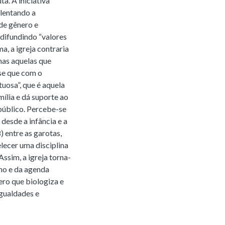
a. A iniciativa
olentando a
 de gênero e
 difundindo “valores
a, a igreja contraria
nas aquelas que
se que com o
tuosa”, que é aquela
mília e dá suporte ao
público. Percebe-se
 desde a infância e a
 entre as garotas,
lecer uma disciplina
Assim, a igreja torna-
mo e da agenda
ro que biologiza e
igualdades e