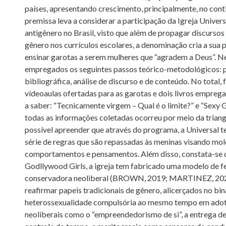
países, apresentando crescimento, principalmente, no cont
premissa leva a considerar a participação da Igreja Univers
antigênero no Brasil, visto que além de propagar discursos
gênero nos currículos escolares, a denominação cria a sua 
ensinar garotas a serem mulheres que “agradem a Deus”. N
empregados os seguintes passos teórico-metodológicos: 
bibliográfica, análise de discurso e de conteúdo. No total,
vídeoaulas ofertadas para as garotas e dois livros empreg
a saber: “Tecnicamente virgem – Qual é o limite?” e “Sexy Gi
todas as informações coletadas ocorreu por meio da triang
possível apreender que através do programa, a Universal
série de regras que são repassadas às meninas visando mol
comportamentos e pensamentos. Além disso, constata-se 
Godllywood Girls, a igreja tem fabricado uma modelo de f
conservadora neoliberal (BROWN, 2019; MARTINEZ, 202
reafirmar papeis tradicionais de gênero, alicerçados no bi
heterossexualidade compulsória ao mesmo tempo em adot
neoliberais como o “empreendedorismo de si”, a entrega de