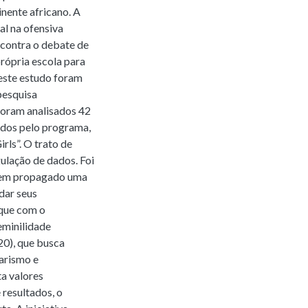
inente africano. A
al na ofensiva
 contra o debate de
própria escola para
este estudo foram
pesquisa
 foram analisados 42
ados pelo programa,
rls”. O trato de
ulação de dados. Foi
 tem propagado uma
dar seus
que com o
eminilidade
0), que busca
narismo e
a valores
 resultados, o