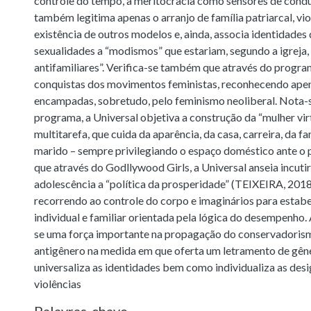
controle do tempo, a meritocracia como sensores de condut
também legitima apenas o arranjo de família patriarcal, vi
existência de outros modelos e, ainda, associa identidades
sexualidades a “modismos” que estariam, segundo a igreja,
antifamiliares”. Verifica-se também que através do program
conquistas dos movimentos feministas, reconhecendo ape
encampadas, sobretudo, pelo feminismo neoliberal. Nota-
programa, a Universal objetiva a construção da “mulher vir
multitarefa, que cuida da aparência, da casa, carreira, da fa
marido – sempre privilegiando o espaço doméstico ante o 
que através do Godllywood Girls, a Universal anseia incutir
adolescência a “política da prosperidade” (TEIXEIRA, 2018)
recorrendo ao controle do corpo e imaginários para estabe
individual e familiar orientada pela lógica do desempenho. 
se uma força importante na propagação do conservadoris
antigênero na medida em que oferta um letramento de gêne
universaliza as identidades bem como individualiza as des
violências