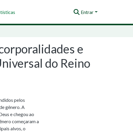
tísticas
Entrar
corporalidades e
Universal do Reino
endidos pelos
de gênero. A
e Deus e chegou ao
gênero começaram a
pais alvos, o