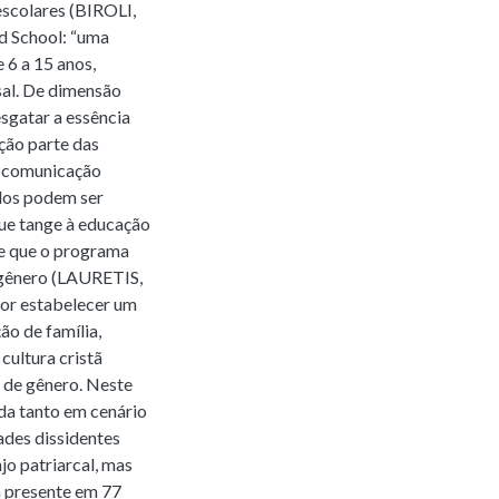
escolares (BIROLI,
 School: “uma
 6 a 15 anos,
sal. De dimensão
esgatar a essência
ção parte das
de comunicação
dos podem ser
que tange à educação
de que o programa
 gênero (LAURETIS,
r estabelecer um
ão de família,
cultura cristã
s de gênero. Neste
da tanto em cenário
dades dissidentes
o patriarcal, mas
á presente em 77