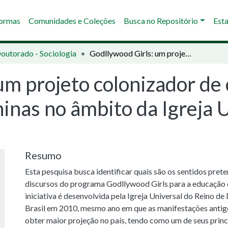
Normas
Comunidades e Coleções
Busca no Repositório
Esta
Doutorado - Sociologia
Godllywood Girls: um projeto colonizador de corporalidades e imaginários de meninas no âmbito da Igreja Universal do Reino de Deus
um projeto colonizador de 
inas no âmbito da Igreja 
Resumo
Esta pesquisa busca identificar quais são os sentidos pret
discursos do programa Godllywood Girls para a educação 
iniciativa é desenvolvida pela Igreja Universal do Reino d
Brasil em 2010, mesmo ano em que as manifestações anti
obter maior projeção no país, tendo como um de seus princi