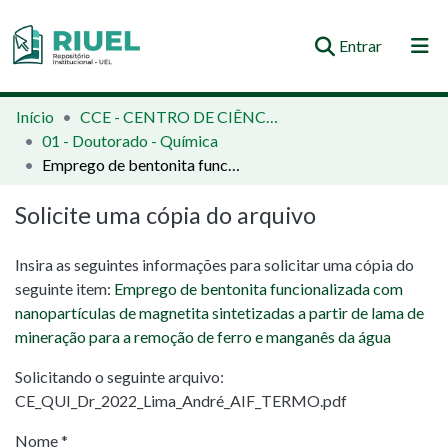
(current)
Entrar
Orientações e Normas
Início
CCE - CENTRO DE CIÊNCIAS EXATAS
01 - Doutorado - Química
Comunidades e Coleções
Emprego de bentonita funcionalizada com nanopartículas de magnetita sintetizadas a partir de lama de mineração para a remoção de ferro e manganês da água
Busca no Repositório
Solicite uma cópia do arquivo
Estatísticas
Insira as seguintes informações para solicitar uma cópia do
seguinte item:
Emprego de bentonita funcionalizada com
nanopartículas de magnetita sintetizadas a partir de lama de
mineração para a remoção de ferro e manganês da água
Solicitando o seguinte arquivo:
CE_QUI_Dr_2022_Lima_André_AIF_TERMO.pdf
Nome *