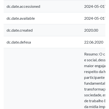
dc.date.accessioned
2024-05-01T1
dc.date.available
2024-05-01T1
dc.date.created
2020.00
dc.date.defesa
22.06.2020
Resumo: O camp
e social, dess
maior engajame
respeito da his
participante a
fundamental e
transformações
sociedade, es
de trabalho Em
da mídia impre