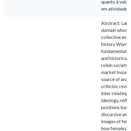
quanto à valor
em atividades s
Abstract: Langu
domain whose u
collective eng
history Women a
fundamental co
and historical 
rolein society, 
market Inour r
source of analy
criticize, reve
inter-relating
ideology, refle
positions base
discursive and 
images of fema
how female pro