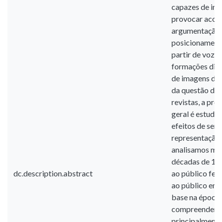
capazes de info
provocar acont
argumentação e
posicionamento
partir de voz
formações disc
de imagens do
da questão de 
revistas, a pro
geral é estudar
efeitos de sen
representação 
analisamos mate
décadas de 196 
dc.description.abstract
ao público femi
ao público em 
base na época 
compreender mu
principalmente