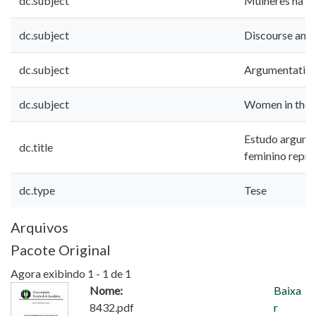
dc.subject
Mulheres na i
dc.subject
Discourse anal
dc.subject
Argumentative
dc.subject
Women in the 
Estudo argume
dc.title
feminino repre
dc.type
Tese
Arquivos
Pacote Original
Agora exibindo
1 - 1 de 1
Nome:
Baixa
8432.pdf
r