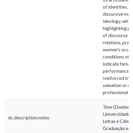
of identities, 
discursive mo
ideology, which
highlighting p
of discourse b
relations, prac
women's occupa
conditions of 
indicate femal
performance, i
reinforced by 
valuation or no
professional ac
Tese (Doutora
Universidade E
dc.description.notes
Letras e Ciênc
Graduação em 