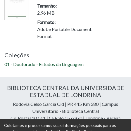
Tamanho:
2.96 MB
Formato:
Adobe Portable Document
Format
Coleções
01 - Doutorado - Estudos da Linguagem
BIBLIOTECA CENTRAL DA UNIVERSIDADE
ESTADUAL DE LONDRINA
Rodovia Celso Garcia Cid | PR 445 Km 380 | Campus
Universitário - Biblioteca Central
Cx. Postal 10.011 | CEP 86.057-970 | Londrina - Paraná
Contatos: e-mail:
riuel@uel.br
| fone: 43 3371-4409
Coletamos e processamos suas informações pessoais para os