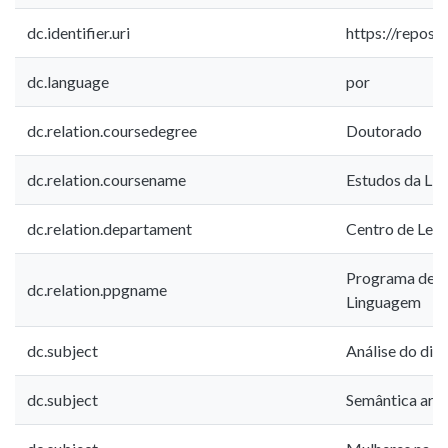
dc.identifier.uri
https://reposi
dc.language
por
dc.relation.coursedegree
Doutorado
dc.relation.coursename
Estudos da Li
dc.relation.departament
Centro de Letr
Programa de P
dc.relation.ppgname
Linguagem
dc.subject
Análise do dis
dc.subject
Semântica arg