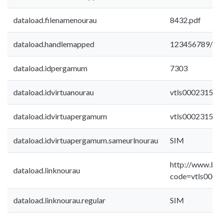
dataload.filenamenourau
8432.pdf
dataload.handlemapped
123456789/1
dataload.idpergamum
7303
dataload.idvirtuanourau
vtls00023153
dataload.idvirtuapergamum
vtls00023153
dataload.idvirtuapergamum.sameurlnourau
SIM
http://www.bib
dataload.linknourau
code=vtls000
dataload.linknourau.regular
SIM