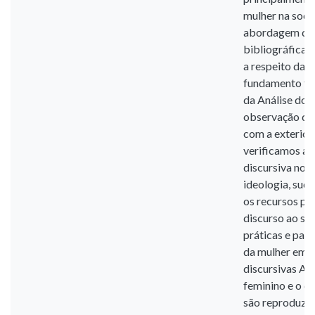
mulher na soci
abordagem qual
bibliográfica,
a respeito da 
fundamento te
da Análise do 
observação do 
com a exterior
verificamos a
discursiva no q
ideologia, suc
os recursos pe
discurso ao sin
práticas e pap
da mulher em d
discursivas As
feminino e o d
são reproduzid