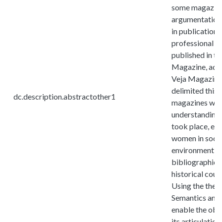
some magazines
argumentation,
in publications
professional w
published in th
Magazine, addr
Veja Magazine,
delimited this 
dc.description.abstractother1
magazines were
understanding 
took place, esp
women in socie
environment By
bibliographica
historical co
Using the theo
Semantics and 
enable the obs
its articulatio