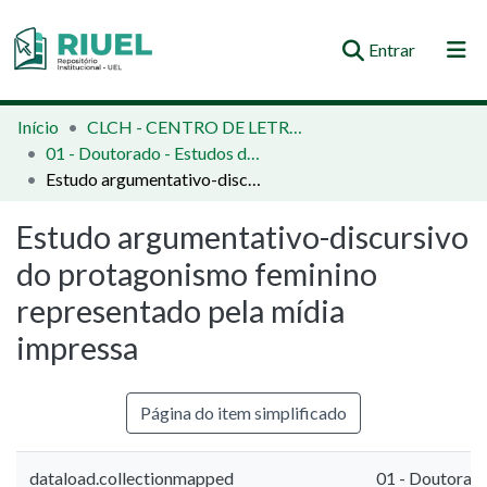
(current)
Entrar
Orientações e Normas
Início
CLCH - CENTRO DE LETRAS E CIÊNCIAS HUMANAS
01 - Doutorado - Estudos da Linguagem
Comunidades e Coleções
Estudo argumentativo-discursivo do protagonismo feminino representado pela mídia impressa
Busca no Repositório
Estudo argumentativo-discursivo
Estatísticas
do protagonismo feminino
representado pela mídia
impressa
Página do item simplificado
dataload.collectionmapped
01 - Doutorad