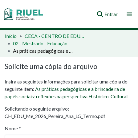
(current)
Entrar
Orientações e Normas
Início
CECA - CENTRO DE EDUCAÇÃO, COMUNICAÇÃO E ARTES
02 - Mestrado - Educação
Comunidades e Coleções
As práticas pedagógicas e a brincadeira de papéis sociais: reflexões na perspectiva Histórico-Cultural
Busca no Repositório
Solicite uma cópia do arquivo
Estatísticas
Insira as seguintes informações para solicitar uma cópia do
seguinte item:
As práticas pedagógicas e a brincadeira de
papéis sociais: reflexões na perspectiva Histórico-Cultural
Solicitando o seguinte arquivo:
CH_EDU_Me_2026_Pereira_Ana_LG_Termo.pdf
Nome *