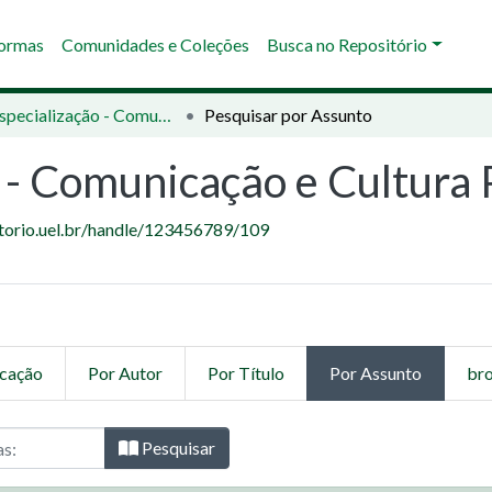
Normas
Comunidades e Coleções
Busca no Repositório
03 - Especialização - Comunicação e Cultura Política
Pesquisar por Assunto
 - Comunicação e Cultura P
itorio.uel.br/handle/123456789/109
icação
Por Autor
Por Título
Por Assunto
bro
ção - Comunicação e Cultura Polític
Pesquisar