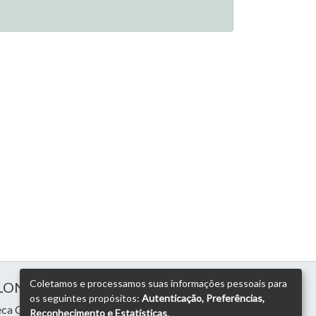
Coletamos e processamos suas informações pessoais para
 LONDRINA
os seguintes propósitos:
Autenticação, Preferências,
eca Central
Reconhecimento e Estatísticas
.