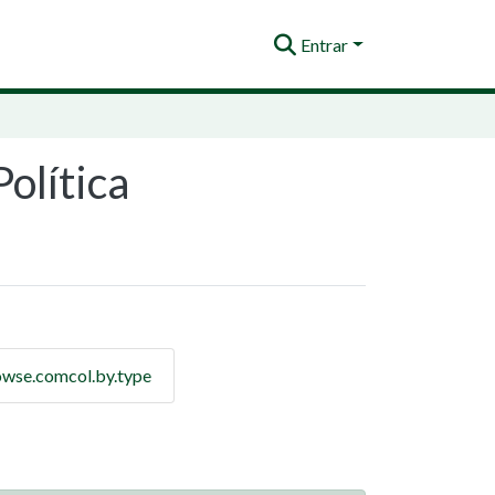
Entrar
olítica
wse.comcol.by.type
a por Assunto