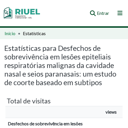
(current)
Entrar
Orientações e Normas
Início
Estatísticas
Comunidades e Coleções
Estatísticas para Desfechos de
sobrevivência em lesões epiteliais
Busca no Repositório
respiratórias malignas da cavidade
nasal e seios paranasais: um estudo
de coorte baseado em subtipos
Total de visitas
views
Desfechos de sobrevivência em lesões