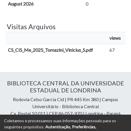
August 2026
0
Visitas Arquivos
views
CS_CIS_Me_2025_Tomazini_Vinicius_S.pdf
67
BIBLIOTECA CENTRAL DA UNIVERSIDADE
ESTADUAL DE LONDRINA
Rodovia Celso Garcia Cid | PR 445 Km 380 | Campus
Universitário - Biblioteca Central
Cx. Postal 10.011 | CEP 86.057-970 | Londrina - Paraná
Contatos: e-mail:
riuel@uel.br
| fone: 43 3371-4409
Coletamos e processamos suas informações pessoais para os
seguintes propósitos:
Autenticação, Preferências,