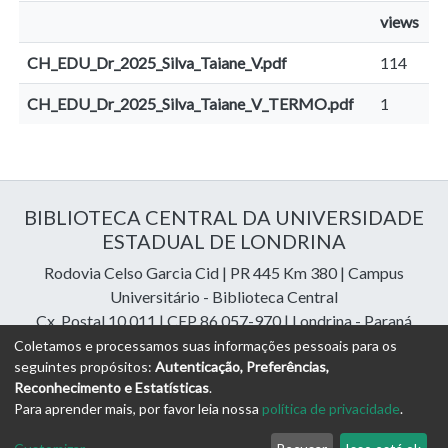
views
CH_EDU_Dr_2025_Silva_Taiane_V.pdf
114
CH_EDU_Dr_2025_Silva_Taiane_V_TERMO.pdf
1
BIBLIOTECA CENTRAL DA UNIVERSIDADE
ESTADUAL DE LONDRINA
Rodovia Celso Garcia Cid | PR 445 Km 380 | Campus
Universitário - Biblioteca Central
Cx. Postal 10.011 | CEP 86.057-970 | Londrina - Paraná
Contatos: e-mail:
riuel@uel.br
| fone: 43 3371-4409
Coletamos e processamos suas informações pessoais para os
seguintes propósitos:
Autenticação, Preferências,
Reconhecimento e Estatísticas
.
DSpace Cloud Software
copyright © 2023-2026
Digital
Para aprender mais, por favor leia nossa
política de privacidade
.
Libraries Assessoria e Consultoria
Configurações de
Política de
Termos
Enviar uma