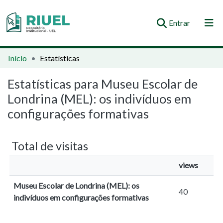
(current)
Entrar
Orientações e Normas
Início
Estatísticas
Comunidades e Coleções
Estatísticas para Museu Escolar de
Londrina (MEL): os indivíduos em
Busca no Repositório
configurações formativas
Total de visitas
views
Museu Escolar de Londrina (MEL): os
40
indivíduos em configurações formativas