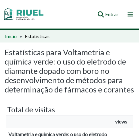
(current)
Entrar
Orientações e Normas
Início
Estatísticas
Comunidades e Coleções
Estatísticas para Voltametria e
química verde: o uso do eletrodo de
Busca no Repositório
diamante dopado com boro no
desenvolvimento de métodos para
determinação de fármacos e corantes
Total de visitas
views
Voltametria e química verde: o uso do eletrodo