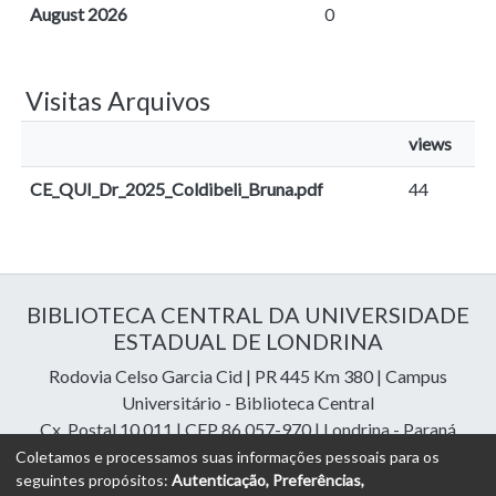
August 2026
0
Visitas Arquivos
views
CE_QUI_Dr_2025_Coldibeli_Bruna.pdf
44
BIBLIOTECA CENTRAL DA UNIVERSIDADE
ESTADUAL DE LONDRINA
Rodovia Celso Garcia Cid | PR 445 Km 380 | Campus
Universitário - Biblioteca Central
Cx. Postal 10.011 | CEP 86.057-970 | Londrina - Paraná
Contatos: e-mail:
riuel@uel.br
| fone: 43 3371-4409
Coletamos e processamos suas informações pessoais para os
seguintes propósitos:
Autenticação, Preferências,