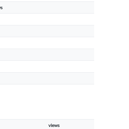
ws
views