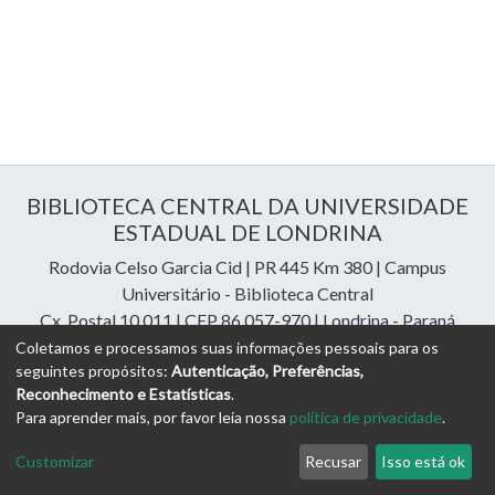
BIBLIOTECA CENTRAL DA UNIVERSIDADE
ESTADUAL DE LONDRINA
Rodovia Celso Garcia Cid | PR 445 Km 380 | Campus
Universitário - Biblioteca Central
Cx. Postal 10.011 | CEP 86.057-970 | Londrina - Paraná
Contatos: e-mail:
riuel@uel.br
| fone: 43 3371-4409
Coletamos e processamos suas informações pessoais para os
seguintes propósitos:
Autenticação, Preferências,
Reconhecimento e Estatísticas
.
DSpace Cloud Software
copyright © 2023-2026
Digital
Para aprender mais, por favor leia nossa
política de privacidade
.
Libraries Assessoria e Consultoria
Configurações de
Política de
Termos
Enviar uma
Customizar
Recusar
Isso está ok
Cookies
Privacidade
de Uso
Sugestão