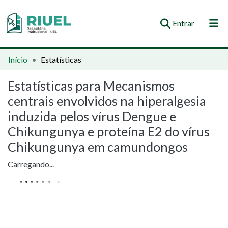
(current)
Entrar
Orientações e Normas
Início
Estatísticas
Comunidades e Coleções
Estatísticas para Mecanismos
centrais envolvidos na hiperalgesia
Busca no Repositório
induzida pelos vírus Dengue e
Chikungunya e proteína E2 do vírus
Chikungunya em camundongos
Carregando...