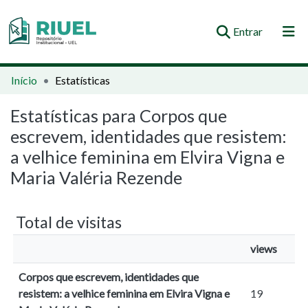
(current)
Entrar
Orientações e Normas
Início
Estatísticas
Comunidades e Coleções
Estatísticas para Corpos que
escrevem, identidades que resistem:
Busca no Repositório
a velhice feminina em Elvira Vigna e
Maria Valéria Rezende
Total de visitas
views
Corpos que escrevem, identidades que
resistem: a velhice feminina em Elvira Vigna e
19