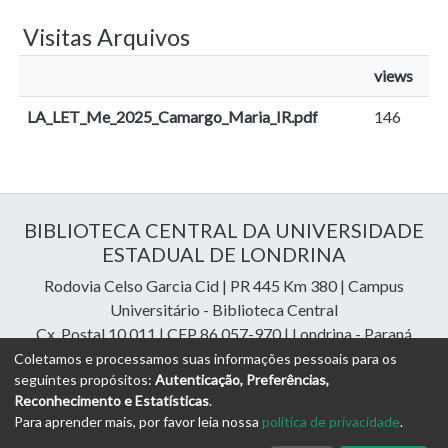
Visitas Arquivos
views
LA_LET_Me_2025_Camargo_Maria_IR.pdf
146
BIBLIOTECA CENTRAL DA UNIVERSIDADE
ESTADUAL DE LONDRINA
Rodovia Celso Garcia Cid | PR 445 Km 380 | Campus
Universitário - Biblioteca Central
Cx. Postal 10.011 | CEP 86.057-970 | Londrina - Paraná
Contatos: e-mail:
riuel@uel.br
| fone: 43 3371-4409
Coletamos e processamos suas informações pessoais para os
seguintes propósitos:
Autenticação, Preferências,
Reconhecimento e Estatísticas
.
DSpace Cloud Software
copyright © 2023-2026
Digital
Para aprender mais, por favor leia nossa
política de privacidade
.
Libraries Assessoria e Consultoria