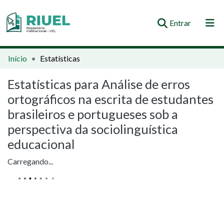
(current)
Entrar
Orientações e Normas
Início
Estatísticas
Comunidades e Coleções
Estatísticas para Análise de erros
ortográficos na escrita de estudantes
Busca no Repositório
brasileiros e portugueses sob a
perspectiva da sociolinguística
educacional
Carregando...