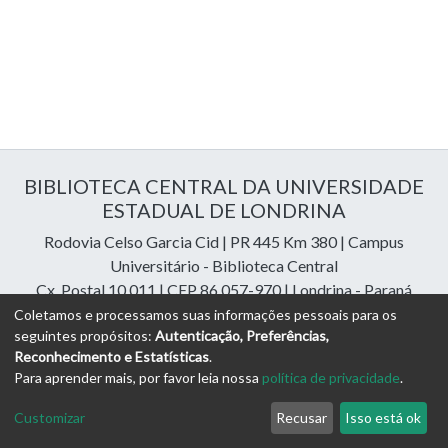
BIBLIOTECA CENTRAL DA UNIVERSIDADE
ESTADUAL DE LONDRINA
Rodovia Celso Garcia Cid | PR 445 Km 380 | Campus
Universitário - Biblioteca Central
Cx. Postal 10.011 | CEP 86.057-970 | Londrina - Paraná
Contatos: e-mail:
riuel@uel.br
| fone: 43 3371-4409
Coletamos e processamos suas informações pessoais para os
seguintes propósitos:
Autenticação, Preferências,
Reconhecimento e Estatísticas
.
DSpace Cloud Software
copyright © 2023-2026
Digital
Para aprender mais, por favor leia nossa
política de privacidade
.
Libraries Assessoria e Consultoria
Configurações de
Política de
Termos
Enviar uma
Customizar
Recusar
Isso está ok
Cookies
Privacidade
de Uso
Sugestão