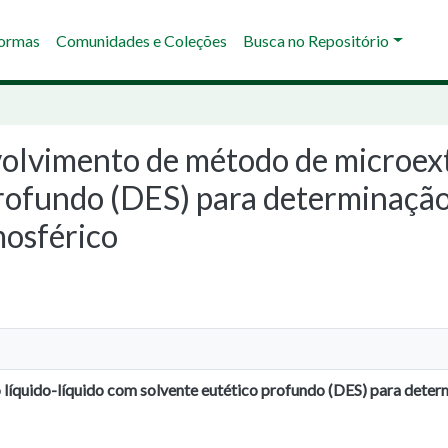
Normas
Comunidades e Coleções
Busca no Repositório
volvimento de método de microext
rofundo (DES) para determinação
mosférico
íquido-líquido com solvente eutético profundo (DES) para deter