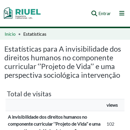
(current)
Entrar
Orientações e Normas
Início
Estatísticas
Comunidades e Coleções
Estatísticas para A invisibilidade dos
direitos humanos no componente
Busca no Repositório
curricular ‘’Projeto de Vida’’ e uma
perspectiva sociológica intervenção
Total de visitas
views
A invisibilidade dos direitos humanos no
componente curricular ‘’Projeto de Vida’’ e uma
102