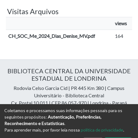
Visitas Arquivos
views
CH_SOC_Me_2024_Dias_Denise_MV.pdf
164
BIBLIOTECA CENTRAL DA UNIVERSIDADE
ESTADUAL DE LONDRINA
Rodovia Celso Garcia Cid | PR 445 Km 380 | Campus
Universitário - Biblioteca Central
Cx. Postal 10.011 | CEP 86.057-970 | Londrina - Paraná
Contatos: e-mail:
riuel@uel.br
| fone: 43 3371-4409
Coletamos e processamos suas informações pessoais para os
seguintes propósitos:
Autenticação, Preferências,
Reconhecimento e Estatísticas
.
DSpace Cloud Software
copyright © 2023-2026
Digital
Para aprender mais, por favor leia nossa
política de privacidade
.
Libraries Assessoria e Consultoria