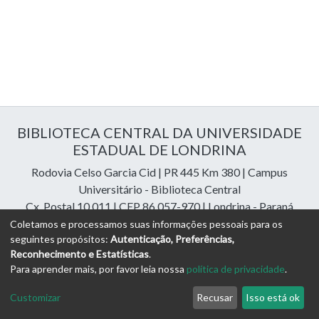
BIBLIOTECA CENTRAL DA UNIVERSIDADE
ESTADUAL DE LONDRINA
Rodovia Celso Garcia Cid | PR 445 Km 380 | Campus
Universitário - Biblioteca Central
Cx. Postal 10.011 | CEP 86.057-970 | Londrina - Paraná
Contatos: e-mail:
riuel@uel.br
| fone: 43 3371-4409
Coletamos e processamos suas informações pessoais para os
seguintes propósitos:
Autenticação, Preferências,
Reconhecimento e Estatísticas
.
DSpace Cloud Software
copyright © 2023-2026
Digital
Para aprender mais, por favor leia nossa
política de privacidade
.
Libraries Assessoria e Consultoria
Configurações de
Política de
Termos
Enviar uma
Customizar
Recusar
Isso está ok
Cookies
Privacidade
de Uso
Sugestão