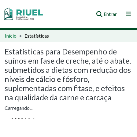
(current)
Entrar
Orientações e Normas
Início
Estatísticas
Comunidades e Coleções
Estatísticas para Desempenho de
suínos em fase de creche, até o abate,
Busca no Repositório
submetidos a dietas com redução dos
níveis de cálcio e fósforo,
suplementadas com fitase, e efeitos
na qualidade da carne e carcaça
Carregando...