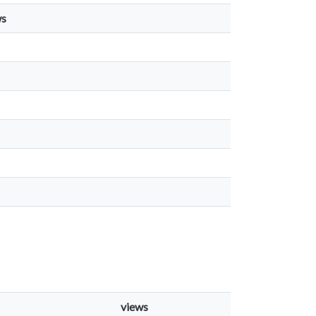
ws
views