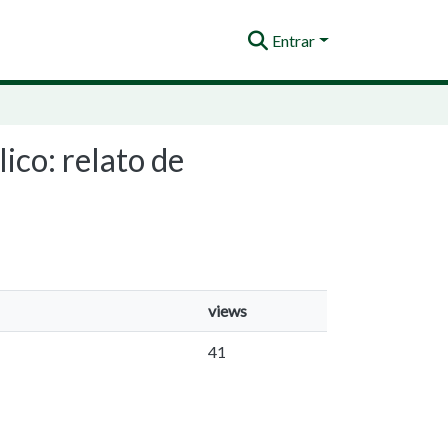
Entrar
ico: relato de
views
41