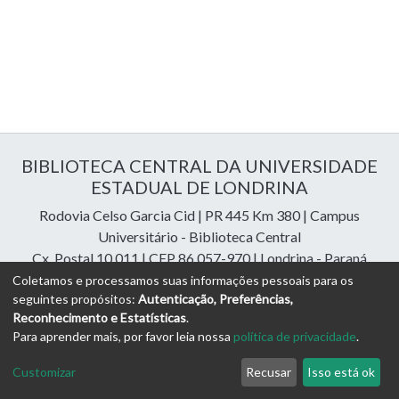
BIBLIOTECA CENTRAL DA UNIVERSIDADE
ESTADUAL DE LONDRINA
Rodovia Celso Garcia Cid | PR 445 Km 380 | Campus
Universitário - Biblioteca Central
Cx. Postal 10.011 | CEP 86.057-970 | Londrina - Paraná
Contatos: e-mail:
riuel@uel.br
| fone: 43 3371-4409
Coletamos e processamos suas informações pessoais para os
seguintes propósitos:
Autenticação, Preferências,
Reconhecimento e Estatísticas
.
DSpace Cloud Software
copyright © 2023-2026
Digital
Para aprender mais, por favor leia nossa
política de privacidade
.
Libraries Assessoria e Consultoria
Configurações de
Política de
Termos
Enviar uma
Customizar
Recusar
Isso está ok
Cookies
Privacidade
de Uso
Sugestão