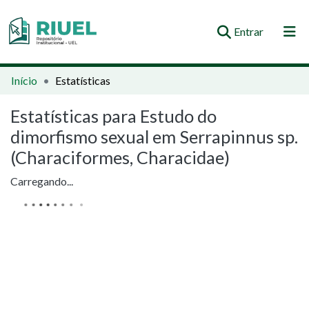
(current)
Entrar
Orientações e Normas
Início
Estatísticas
Comunidades e Coleções
Estatísticas para Estudo do
dimorfismo sexual em Serrapinnus sp.
Busca no Repositório
(Characiformes, Characidae)
Carregando...