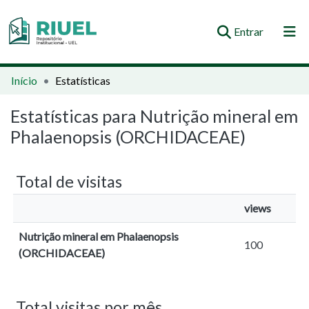
(current)
Entrar
Orientações e Normas
Início
Estatísticas
Comunidades e Coleções
Estatísticas para Nutrição mineral em
Phalaenopsis (ORCHIDACEAE)
Busca no Repositório
Total de visitas
views
Nutrição mineral em Phalaenopsis
100
(ORCHIDACEAE)
Total visitas por mês