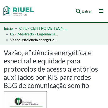
(current)
Entrar
Orientações e Normas
Início
CTU - CENTRO DE TECNOLOGIA E URBANISMO
02 - Mestrado - Engenharia Elétrica
Comunidades e Coleções
Vazão, eficiência energética e espectral e equidade para protocolos de acesso aleatórios auxiliados por RIS para redes B5G de comunicação sem fio
Busca no Repositório
Vazão, eficiência energética e
Estatísticas
espectral e equidade para
protocolos de acesso aleatórios
auxiliados por RIS para redes
B5G de comunicação sem fio