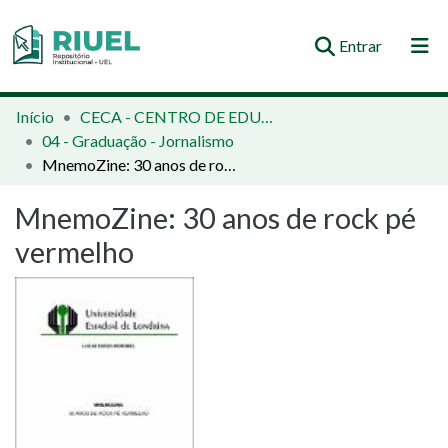
(current)
Entrar
Orientações e Normas
Início
CECA - CENTRO DE EDUCAÇÃO, COMUNICAÇÃO E ARTES
04 - Graduação - Jornalismo
Comunidades e Coleções
MnemoZine: 30 anos de rock pé vermelho
Busca no Repositório
MnemoZine: 30 anos de rock pé
Estatísticas
vermelho