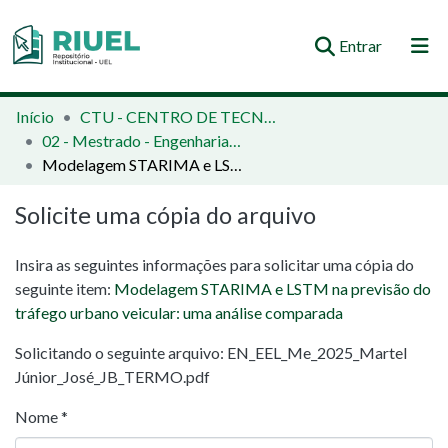
(current)
Entrar
Orientações e Normas
Início
CTU - CENTRO DE TECNOLOGIA E URBANISMO
02 - Mestrado - Engenharia Elétrica
Comunidades e Coleções
Modelagem STARIMA e LSTM na previsão do tráfego urbano veicular: uma análise comparada
Busca no Repositório
Solicite uma cópia do arquivo
Estatísticas
Insira as seguintes informações para solicitar uma cópia do
seguinte item:
Modelagem STARIMA e LSTM na previsão do
tráfego urbano veicular: uma análise comparada
Solicitando o seguinte arquivo: EN_EEL_Me_2025_Martel
Júnior_José_JB_TERMO.pdf
Nome *