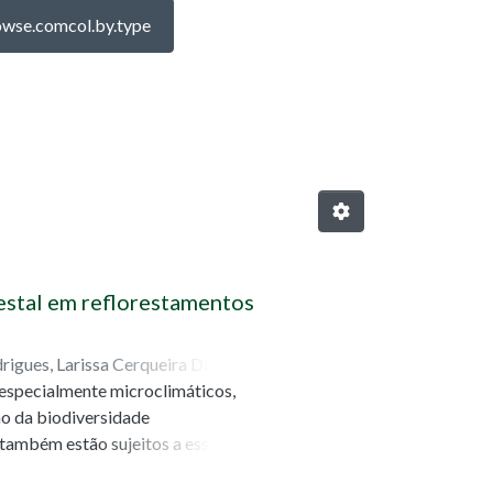
wse.comcol.by.type
ocumento "Trabalho de Conclusão de
restal em reflorestamentos
rigues, Larissa Cerqueira Dias
;
, especialmente microclimáticos,
ão da biodiversidade
também estão sujeitos a esses
tam na paisagem. O presente