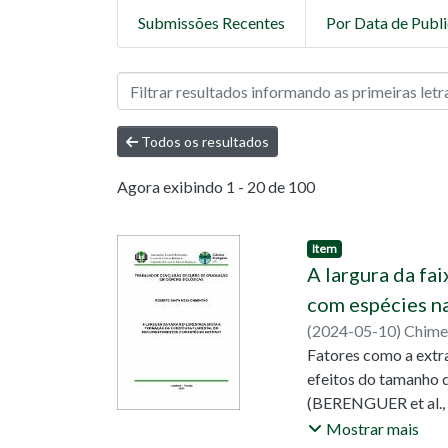
Submissões Recentes
Por Data de Publ
Navegando 04 - Graduação 
Todos os resultados
Agora exibindo
1 - 20 de 100
Item
A largura da fa
com espécies na
(
2024-05-10
)
Chime
Medri, Cristiano
Fatores como a extra
efeitos do tamanho 
(BERENGUER et al., 
fatores, a recupera
Mostrar mais