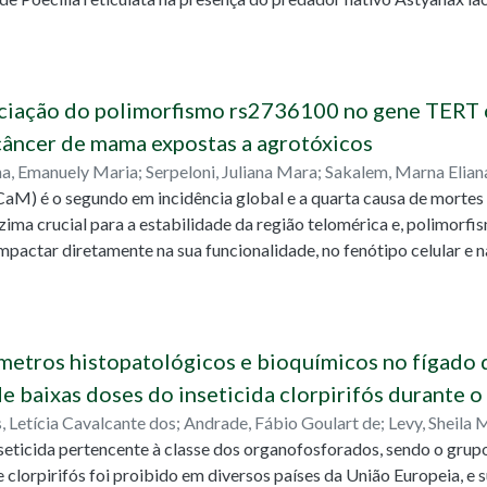
ratégias conservacionistas.
os, com três réplicas para cada experimento. Um dos experimento
ulata de cativeiro, enquanto o outro analisou a reprodução da linh
s de coloração F1 desses indivíduos. Os resultados obtidos não c
e a espécie nativa exerceu predação sobre a espécie invasora, eme
ociação do polimorfismo rs2736100 no gene TERT
na conservação dos ecossistemas contra o estabelecimento de esp
câncer de mama expostas a agrotóxicos
na, Emanuely Maria
;
Serpeloni, Juliana Mara
;
Sakalem, Marna Elian
vana Leite
aM) é o segundo em incidência global e a quarta causa de mortes
ima crucial para a estabilidade da região telomérica e, polimorf
actar diretamente na sua funcionalidade, no fenótipo celular e 
elação entre a exposição a agrotóxicos e os fatores prognósticos 
 pacientes expostas e não expostas a agrotóxicos. As amostras 
4 mulheres com CaM no Hospital de Câncer de Francisco Beltrão e
 cadeia da polimerase quantitativa. A frequência dos alelos em no
metros histopatológicos e bioquímicos no fígado 
 parâmetro clinicopatológico das pacientes com CaM foi associa
e baixas doses do inseticida clorpirifós durante o
o e overdominante. No modelo recessivo (CC + AC vs AA), pacient
, Letícia Cavalcante dos
;
Andrade, Fábio Goulart de
;
Levy, Sheila 
lelo mutado (AA) apresentaram maior risco para desenvolver Ca
 Meira da
nseticida pertencente à classe dos organofosforados, sendo o gru
a-se na literatura que o alelo mutado A diminui a atividade da telo
e clorpirifós foi proibido em diversos países da União Europeia, e 
lômeros. Portanto, mulheres AA teriam uma maior instabilidade te