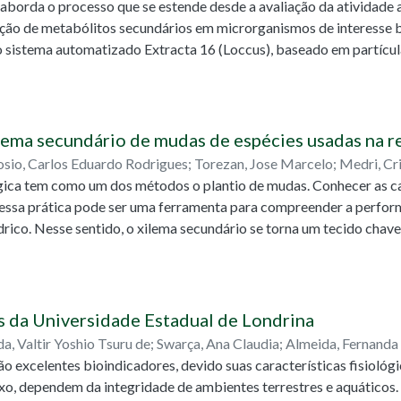
aborda o processo que se estende desde a avaliação da atividade 
avares, Eliandro
 submetidos à ANOVA e teste de Tukey a 5% de significância. Os
ção de metabólitos secundários em microrganismos de interesse 
aracterísticas anatômicas estomáticas, não houve indícios claros d
 sistema automatizado Extracta 16 (Loccus), baseado em partícula
característicos, como aumento significativo do tamanho estomáti
dade. Após a extração, as amostras foram avaliadas quanto à integ
o descarta a realização de futuros estudos citogenéticos para iden
ção (fluorimetria – Qubit) e pureza (Nanodrop, razão A260/A280).
aformas: Illumina (leituras curtas 2×150 pb) e Oxford Nanopore Tec
o uma abordagem híbrida de montagem. A partir do genoma monta
lema secundário de mudas de espécies usadas na r
 empregadas para identificar clusters biossintéticos e potenciais
sio, Carlos Eduardo Rodrigues
;
Torezan, Jose Marcelo
;
Medri, Cr
ados reforçam a importância da integração entre metodologias mol
gica tem como um dos métodos o plantio de mudas. Conhecer as ca
imento, Marcela Blagitz Ferraz do
 a prospecção de metabólitos com potencial agronômico.
 nessa prática pode ser uma ferramenta para compreender a perfo
ídrico. Nesse sentido, o xilema secundário se torna um tecido chav
o do corpo das plantas, realiza o armazenamento de substâncias 
deste trabalho foram compreender como as mudas de espécies nati
 caulinares; e verificar, a partir da anatomia do xilema secundár
serva e sustentação. Para tal, foram utilizadas 12 mudas, produzid
s da Universidade Estadual de Londrina
a Trécul; Colubrina glandulosa Perkins; Eugenia uniflora L.; Ficus 
a, Valtir Yoshio Tsuru de
;
Swarça, Ana Claudia
;
Almeida, Fernanda
 As porções basais do caule dos indivíduos foram fixados em FAA5
ão excelentes bioindicadores, devido suas características fisiológ
a Motta
 Em secção transversal, o caule das mudas apresenta periderme com
xo, dependem da integridade de ambientes terrestres e aquáticos.
idos vasculares, apresentam amiloplastos no parênquima do córtex