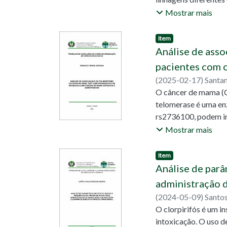
biogeográficas e est
conduzido em aquári
Mostrar mais
linhagem de P. retic
investigar os padrõe
Item
iniciais, uma vez qu
Análise de ass
um potencial aliado 
pacientes com 
(
2025-02-17
)
Santa
Vacario, Beatriz Geo
O câncer de mama (C
telomerase é uma enz
rs2736100, podem imp
trabalho avaliou a r
Mostrar mais
rs2736100 (C>A), em
foram obtidas de 20
Item
técnica de reação em
Análise de parâ
0,52 e C=0,48. Cada
administração d
dominante, recessiv
(
2024-05-09
)
Santos
homozigoto para o a
Silva, Lucas Marcelo
O clorpirifós é um i
(OR= 2,484). Constat
intoxicação. O uso d
encurtamento dos te