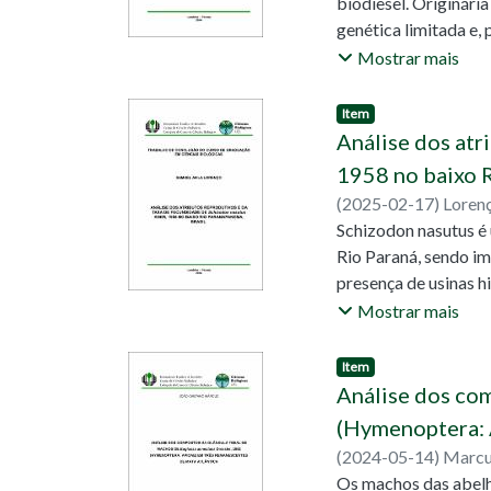
biodiesel. Originári
nos dois estados. Os
peripuberais. Os re
genética limitada e,
prejudicando a evol
indicam que pode ha
analisar transcripto
Mostrar mais
didáticos, estratégi
deterioração, de dua
essenciais para fort
armazenamento em du
Item
enfrentar os desafi
seq para analisar o 
Análise dos atr
expressão gênica ent
1958 no baixo R
proteínas e lipídios,
(
2025-02-17
)
Lorenç
genéticos que afetam
Orsi, Mário Luís
Schizodon nasutus é
Rio Paraná, sendo im
presença de usinas h
atributos reproduti
Mostrar mais
Reservatório de Ros
nas estações de chei
Item
para estimar a fecun
Análise dos com
resultado os valores
(Hymenoptera: 
períodos hidrológico
(
2024-05-14
)
Marcu
diâmetro médio dos o
Os machos das abelh