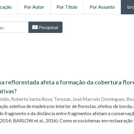
icação
Por Autor
Por Título
Por Assunto
bro
- Ciências Biológicas por Tipo de D
Pesquisar
ixa reflorestada afeta a formação da cobertura flo
tivas?
ntão, Roberto Santa Rosa
;
Torezan, José Marcelo Domingues
;
Rod
ção seletiva de madeira no interior de florestas, efeitos de borda
do fragmento e da distância entre fragmentos afetam a conservaç
2014; BARLOW et al., 2016). Como ecossistemas em restauração 
ção pode ser comprometida à medida que esses fatores se apresen