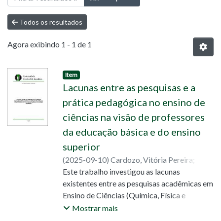
Todos os resultados
Agora exibindo
1 - 1 de 1
Item
Lacunas entre as pesquisas e a
prática pedagógica no ensino de
ciências na visão de professores
da educação básica e do ensino
superior
(
2025-09-10
)
Cardozo, Vitória Pereira
;
Souza, Miriam Cristina Covre de
Este trabalho investigou as lacunas
;
Cirino,
Marcelo Maia
existentes entre as pesquisas acadêmicas em
;
Broietti, Fabiele Cristiane
Dias
Ensino de Ciências (Química, Física e
Biologia), realizadas nas universidades, e as
Mostrar mais
práticas pedagógicas adotadas por