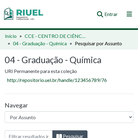
(current)
Entrar
Orientações e Normas
Início
CCE - CENTRO DE CIÊNCIAS EXATAS
04 - Graduação - Química
Pesquisar por Assunto
Comunidades e Coleções
04 - Graduação - Química
Busca no Repositório
URI Permanente para esta coleção
http://repositorio.uel.br/handle/123456789/76
Navegar
Navegando 04 - Graduação - Química por 
Pesquisar