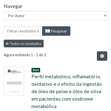
Navegar
Navegando 01 - Doutorado - Ciências da 
Pesquisar
Todos os resultados
Agora exibindo
1 - 1 de 1
Item
Perfil metabólico, inflamatório,
oxidativo e o efeito da ingestão
de óleo de peixe e óleo de oliva
em pacientes com síndrome
metabólica