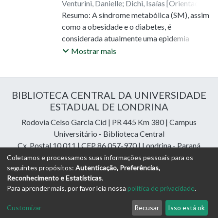
Venturini, Danielle
;
Dichi, Isaías [Orientador]
;
Guarnier, Flávia Alessandra
Resumo: A síndrome metabólica (SM), assim
;
Mazzuco, Tânia
Longo
como a obesidade e o diabetes, é
;
Delfino, Vinicius Daher Alvares
;
Armani, Alessandra Lourenço Cecchini
considerada atualmente uma epidemia
;
Simão, Andréa Name Colado
mundial e pode ser entendida como um
Mostrar mais
[Coorientadora]
conjunto de fatores interligados que
aumenta diretamente o risco de doenças
cardiovasculares e diabetes mellitus tipo 2
BIBLIOTECA CENTRAL DA UNIVERSIDADE
Desse modo, as principais alterações
ESTADUAL DE LONDRINA
observadas nessa síndrome são dislipidemia,
hipertensão arterial, resistência à insulina e
Rodovia Celso Garcia Cid | PR 445 Km 380 | Campus
obesidade abdominal Alterações nos
Universitário - Biblioteca Central
estados pró e antiinflamatório e aumento do
Cx. Postal 10.011 | CEP 86.057-970 | Londrina - Paraná
estresse oxidativo também tem sido
Contatos: e-mail:
riuel@uel.br
| fone: 43 3371-4409
Coletamos e processamos suas informações pessoais para os
implicados na fisiopatologia da SM Na
seguintes propósitos:
Autenticação, Preferências,
tentativa de elucidar os principais
Reconhecimento e Estatísticas
.
DSpace Cloud Software
copyright © 2023-2026
Digital
Para aprender mais, por favor leia nossa
política de privacidade
.
mecanismos envolvidos, diversos estudos
Libraries Assessoria e Consultoria
têm sido desenvolvidos com o objetivo de se
Configurações de
Política de
Termos
Enviar uma
Customizar
Recusar
Isso está ok
desvendar alvos terapêuticos para o
Cookies
Privacidade
de Uso
Sugestão