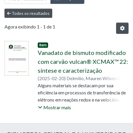
Todos os resultados
Agora exibindo
1 - 1 de 1
Item
Vanadato de bismuto modificado
com carvão vulcan® XCMAX™ 22:
síntese e caracterização
(
2025-02-20
)
Delmilio, Mauren Wilxenski
;
Dall’ Antonia, Luiz Henrique
Alguns materiais se destacam por sua
;
Camargo, Luan
Pereira
eficiência em processos de transferência de
;
Ferreira, Odair Pastor
elétrons em reações redox e na velocidade
da reação após serem excitados pela luz,
Mostrar mais
como o vanadato de bismuto (BiVO₄). No
presente trabalho objetivou-se o
desenvolvimento e caracterização de um