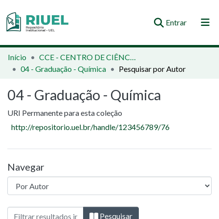
(current)
Entrar
Orientações e Normas
Início
CCE - CENTRO DE CIÊNCIAS EXATAS
04 - Graduação - Química
Pesquisar por Autor
Comunidades e Coleções
04 - Graduação - Química
Busca no Repositório
URI Permanente para esta coleção
http://repositorio.uel.br/handle/123456789/76
Navegar
Navegando 04 - Graduação - Química por A
Pesquisar